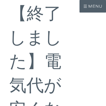
コ
ナ
ン
ビ
【終了
テ
ゲ
ン
ー
ツ
シ
へ
ョ
ス
ン
しまし
キ
に
ッ
移
プ
動
た】電
気代が