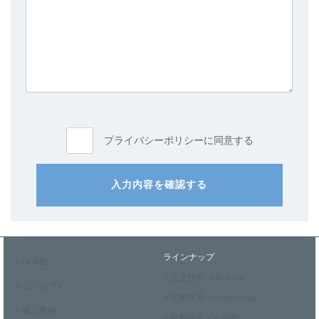
プライバシーポリシーに同意する
入力内容を確認する
ラインナップ
> HOME
> 注文住宅 -ichi-kara-
> コンセプト
> 提案住宅 -design casa-
> 施工事例
> 提案住宅 -GLAMP-