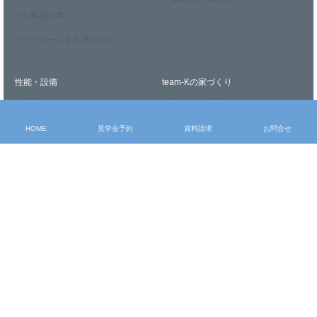
> お客様の声
> リフォームをお考えの方
性能・設備
team-Kの家づくり
> 設計力・デザイン
> 家づくりの流れ
> 技術力・安心
> 公的認定・表彰歴
HOME
見学会予約
資料請求
お問合せ
> 耐震性・耐久性
> 住宅保証制度
> 冷暖房システム -Fcon-
> 換気システム -sumika-
ブログ
会社案内
> 社長ブログ
> 会社概要
> スタッフブログ
> スタッフ紹介
> お知らせ
> メディア掲載実績