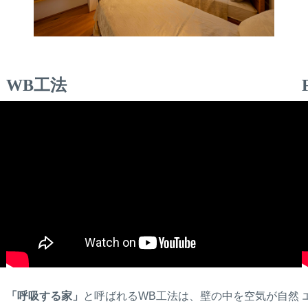
WB工法
「呼吸する家」
と呼ばれるWB工法は、壁の中を空気が自然