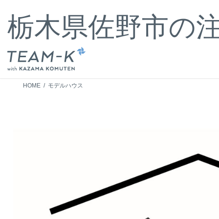
コ
ナ
ン
ビ
栃木県佐野市の
テ
ゲ
ン
ー
ツ
シ
へ
ョ
ス
ン
キ
に
HOME
モデルハウス
ッ
移
プ
動