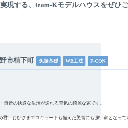
実現する、
team-Kモデルハウスを
ぜひ
佐野市植下町
免振基礎
WB工法
F-CON
・無音の快適な生活が送れる空気の綺麗な家です。
め君、おひさまエコキュートも備えた災害にも強い家となって