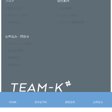
ブログ
会社案内
> 社長ブログ
> 会社概要
> スタッフブログ
> スタッフ紹介
> お知らせ
> メディア掲載実績
お申込み・問合せ
> モデルハウス見学
> 見学会予約
> 資料請求
> お問合せ
HOME
見学会予約
資料請求
お問合せ
〒327-0011 栃木県佐野市朝日町937-4
Tel：0283-86-7070 Fax：0283-24-5493