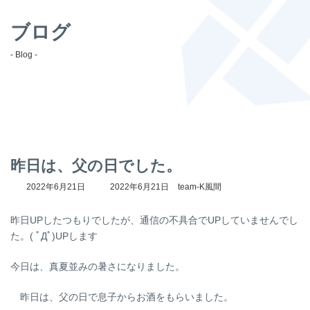
ブログ
- Blog -
昨日は、父の日でした。
最
2022年6月21日
2022年6月21日
team-K風間
終
更
昨日UPしたつもりでしたが、通信の不具合でUPしていませんでし
新
日
た。( ﾟДﾟ)UPします
時
:
今日は、真夏並みの暑さになりました。
昨日は、父の日で息子からお酒をもらいました。