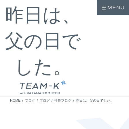
コ
ナ
昨日は、
ン
ビ
テ
ゲ
ン
ー
ツ
シ
へ
ョ
父の日で
ス
ン
キ
に
ッ
移
プ
動
した。
HOME
ブログ
ブログ
社長ブログ
昨日は、父の日でした。