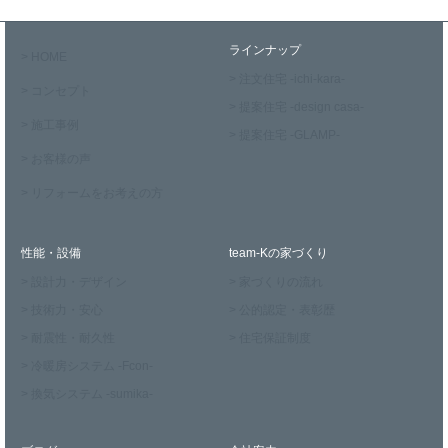
ラインナップ
> HOME
> 注文住宅 -ichi-kara-
> コンセプト
> 提案住宅 -design casa-
> 施工事例
> 提案住宅 -GLAMP-
> お客様の声
> リフォームをお考えの方
性能・設備
team-Kの家づくり
> 設計力・デザイン
> 家づくりの流れ
> 技術力・安心
> 公的認定・表彰歴
> 耐震性・耐久性
> 住宅保証制度
> 冷暖房システム -Fcon-
> 換気システム -sumika-