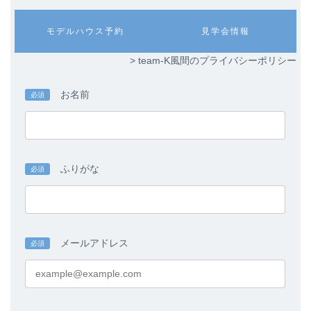
リ
リ
ン
ン
カ
カ
モデルハウス予約
見学会情報
ク
ク
ラ
ラ
ム
ム
> team-K風間のプライバシーポリシー
リ
リ
ン
ン
ク
ク
お名前
必須
ふりがな
必須
メールアドレス
必須