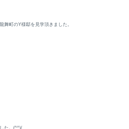
龍舞町のY様邸を見学頂きました。
。(^^)/