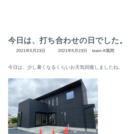
今日は、打ち合わせの日でした。
最
2021年5月23日
2021年5月23日
team-K風間
終
更
新
今日は、少し暑くなるくらいお天気回復しましたね。
日
時
: