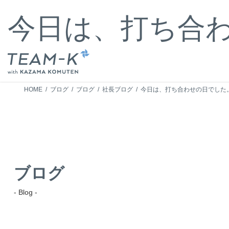
コ
ナ
ン
ビ
今日は、打ち合
テ
ゲ
ン
ー
ツ
シ
へ
ョ
ス
ン
キ
に
HOME
ブログ
ブログ
社長ブログ
今日は、打ち合わせの日でした
ッ
移
プ
動
ブログ
- Blog -