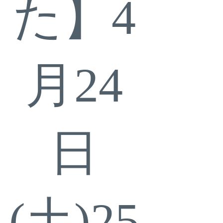
た】4
月24
日
(土)25