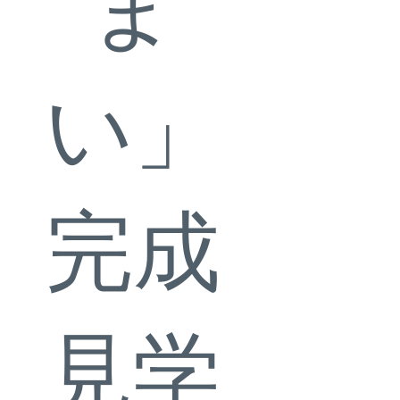
ま
い」
完成
見学