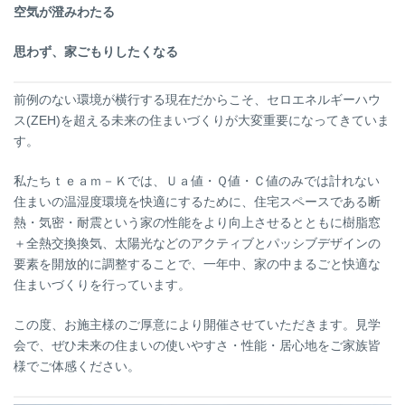
空気が澄みわたる
思わず、家ごもりしたくなる
前例のない環境が横行する現在だからこそ、セロエネルギーハウ
ス(ZEH)を超える未来の住まいづくりが大変重要になってきていま
す。
私たちｔｅａｍ－Ｋでは、Ｕａ値・Ｑ値・Ｃ値のみでは計れない
住まいの温湿度環境を快適にするために、住宅スペースである断
熱・気密・耐震という家の性能をより向上させるとともに樹脂窓
＋全熱交換換気、太陽光などのアクティブとパッシブデザインの
要素を開放的に調整することで、一年中、家の中まるごと快適な
住まいづくりを行っています。
この度、お施主様のご厚意により開催させていただきます。見学
会で、ぜひ未来の住まいの使いやすさ・性能・居心地をご家族皆
様でご体感ください。