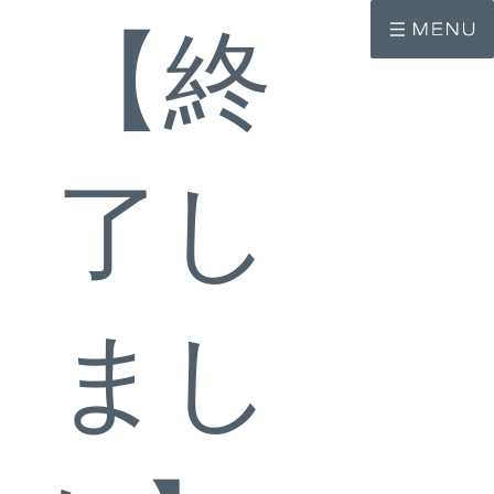
コ
ナ
ン
ビ
【終
テ
ゲ
ン
ー
ツ
シ
へ
ョ
ス
ン
キ
に
ッ
移
了し
プ
動
まし