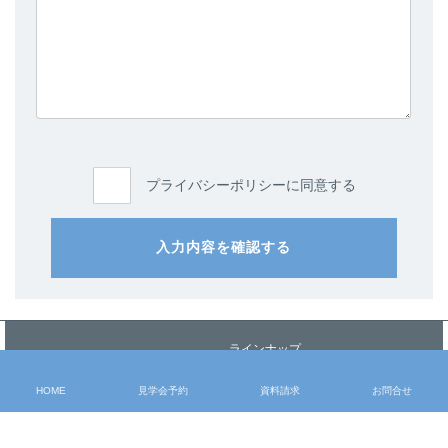
プライバシーポリシーに同意する
入力内容を確認する
ラインナップ
> HOME
> 注文住宅 -ichi-kara-
> コンセプト
HOME
見学会予約
資料請求
お問合せ
> 提案住宅 -design casa-
> 施工事例
> 提案住宅 -GLAMP-