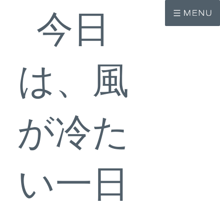
コ
ナ
ン
ビ
今日
テ
ゲ
ン
ー
ツ
シ
へ
ョ
ス
ン
は、風
キ
に
ッ
移
プ
動
が冷た
い一日