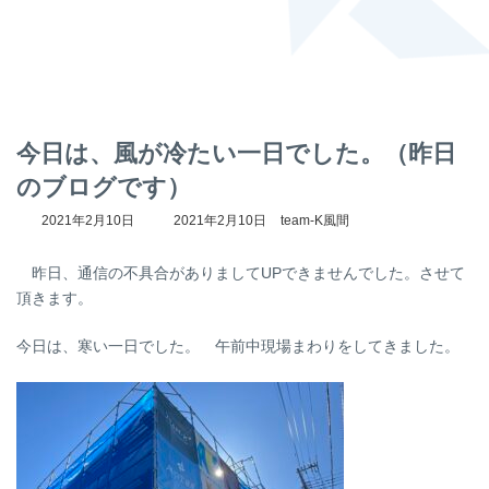
今日は、風が冷たい一日でした。（昨日
のブログです）
最
2021年2月10日
2021年2月10日
team-K風間
終
更
昨日、通信の不具合がありましてUPできませんでした。させて
新
日
頂きます。
時
:
今日は、寒い一日でした。 午前中現場まわりをしてきました。