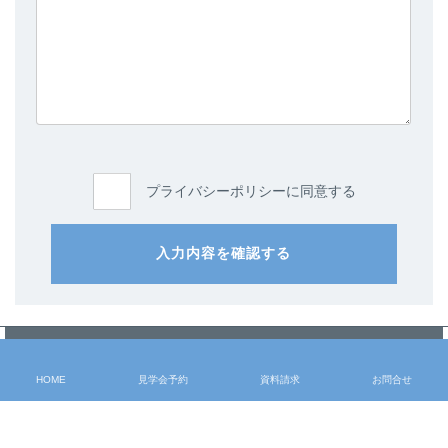
プライバシーポリシーに同意する
入力内容を確認する
ラインナップ
> HOME
HOME
見学会予約
資料請求
お問合せ
> 注文住宅 -ichi-kara-
> コンセプト
> 提案住宅 -design casa-
> 施工事例
> 提案住宅 -GLAMP-