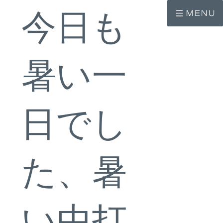
コ
ナ
ン
ビ
今日も
テ
ゲ
ン
ー
ツ
シ
へ
ョ
ス
ン
暑い一
キ
に
ッ
移
プ
動
日でし
た、暑
い中打