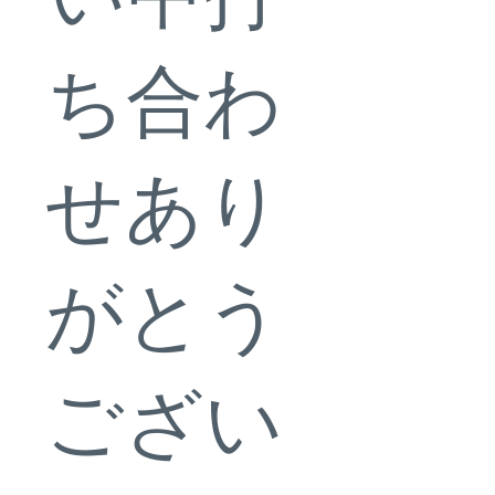
ち合わ
せあり
がとう
ござい