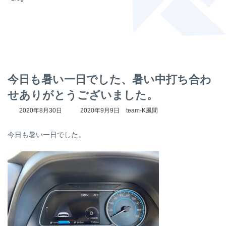
今日も暑い一日でした、暑い中打ち合わ
せありがとうございました。
最
2020年8月30日
2020年9月9日
team-K風間
終
更
今日も暑い一日でした。
新
日
時
: