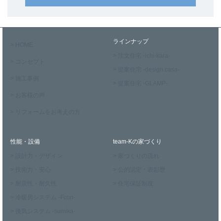
ラインナップ
> HOME
> 注文住宅 -ichi-kara-
> コンセプト
> 提案住宅 -design casa-
> 施工事例
> 提案住宅 -GLAMP-
> お客様の声
> リフォームをお考えの方
性能・設備
team-Kの家づくり
> 設計力・デザイン
> 家づくりの流れ
> 技術力・安心
> 公的認定・表彰歴
> 耐震性・耐久性
> 住宅保証制度
> 冷暖房システム -Fcon-
> 換気システム -sumika-