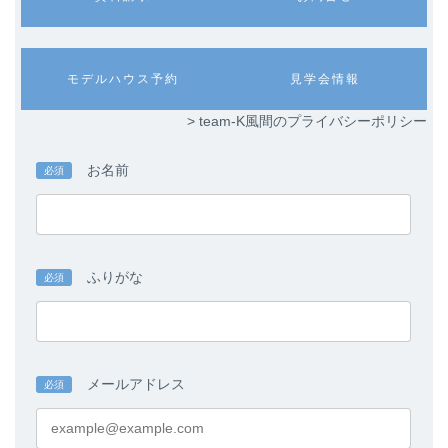
ラ
ラ
ム
ム
リ
リ
ン
ン
カ
カ
モデルハウス予約
見学会情報
ク
ク
ラ
ラ
ム
ム
> team-K風間のプライバシーポリシー
リ
リ
ン
ン
ク
ク
お名前
必須
ふりがな
必須
メールアドレス
必須