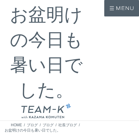
コ
ナ
お盆明け
ン
ビ
テ
ゲ
ン
ー
ツ
シ
へ
ョ
の今日も
ス
ン
キ
に
ッ
移
プ
動
暑い日で
した。
HOME
ブログ
ブログ
社長ブログ
お盆明けの今日も暑い日でした。