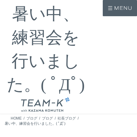
コ
ナ
暑い中、
ン
ビ
テ
ゲ
ン
ー
ツ
シ
へ
ョ
練習会を
ス
ン
キ
に
ッ
移
プ
動
行いまし
た。( ﾟДﾟ)
HOME
ブログ
ブログ
社長ブログ
暑い中、練習会を行いました。( ﾟДﾟ)