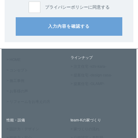
プライバシーポリシーに同意する
入力内容を確認する
ラインナップ
> HOME
> 注文住宅 -ichi-kara-
> コンセプト
> 提案住宅 -design casa-
> 施工事例
> 提案住宅 -GLAMP-
> お客様の声
> リフォームをお考えの方
性能・設備
team-Kの家づくり
> 設計力・デザイン
> 家づくりの流れ
> 技術力・安心
> 公的認定・表彰歴