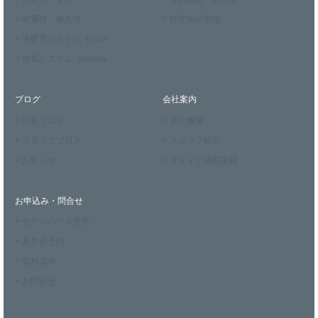
> 耐震性・耐久性
> 住宅保証制度
> 冷暖房システム -Fcon-
> 換気システム -sumika-
ブログ
会社案内
> 社長ブログ
> 会社概要
> スタッフブログ
> スタッフ紹介
> お知らせ
> メディア掲載実績
お申込み・問合せ
> モデルハウス見学
> 見学会予約
> 資料請求
> お問合せ