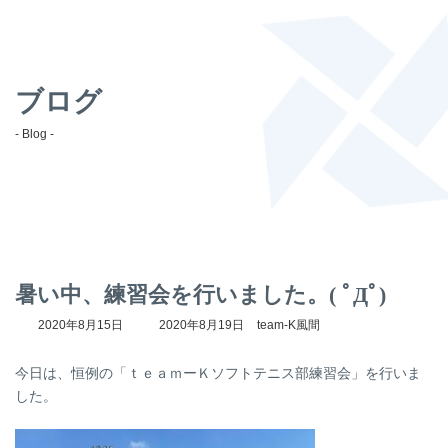
ブログ
- Blog -
暑い中、練習会を行いました。( ﾟДﾟ)
最
2020年8月15日
2020年8月19日
team-K風間
終
更
今日は、恒例の「ｔｅａｍーＫソフトテニス部練習会」を行いま
新
日
した。
時
: