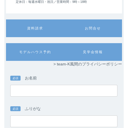
定休日：毎週水曜日・祝日／
営業時間：9時～18時
カ
カ
資料請求
お問合せ
ラ
ラ
ム
ム
リ
リ
ン
ン
カ
カ
モデルハウス予約
見学会情報
ク
ク
ラ
ラ
ム
ム
> team-K風間のプライバシーポリシー
リ
リ
ン
ン
ク
ク
お名前
必須
ふりがな
必須