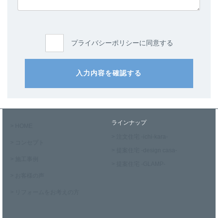
プライバシーポリシーに同意する
入力内容を確認する
ラインナップ
> HOME
> 注文住宅 -ichi-kara-
> コンセプト
> 提案住宅 -design casa-
> 施工事例
> 提案住宅 -GLAMP-
> お客様の声
> リフォームをお考えの方