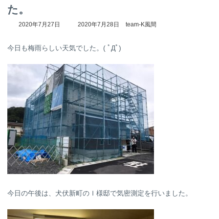
た。
最
2020年7月27日
2020年7月28日
team-K風間
終
更
今日も梅雨らしい天気でした。( ﾟДﾟ)
新
日
時
:
今日の午後は、犬伏新町のＩ様邸で気密測定を行いました。