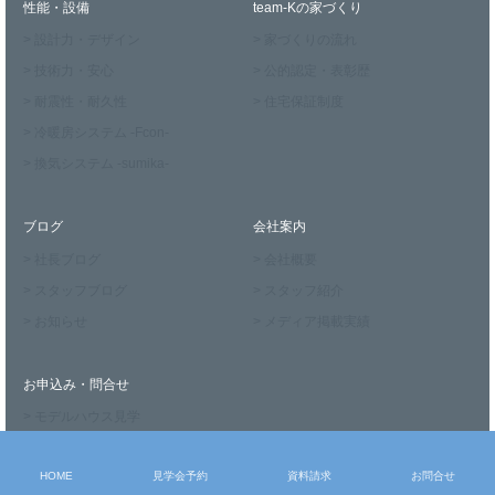
性能・設備
team-Kの家づくり
> 設計力・デザイン
> 家づくりの流れ
> 技術力・安心
> 公的認定・表彰歴
> 耐震性・耐久性
> 住宅保証制度
> 冷暖房システム -Fcon-
> 換気システム -sumika-
ブログ
会社案内
> 社長ブログ
> 会社概要
> スタッフブログ
> スタッフ紹介
> お知らせ
> メディア掲載実績
お申込み・問合せ
> モデルハウス見学
> 見学会予約
HOME
見学会予約
資料請求
お問合せ
> 資料請求