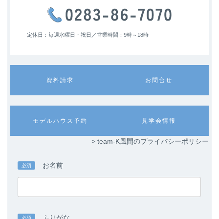
定休日：毎週水曜日・祝日／
営業時間：9時～18時
カ
カ
資料請求
お問合せ
ラ
ラ
ム
ム
リ
リ
ン
ン
カ
カ
モデルハウス予約
見学会情報
ク
ク
ラ
ラ
ム
ム
> team-K風間のプライバシーポリシー
リ
リ
ン
ン
ク
ク
お名前
必須
ふりがな
必須