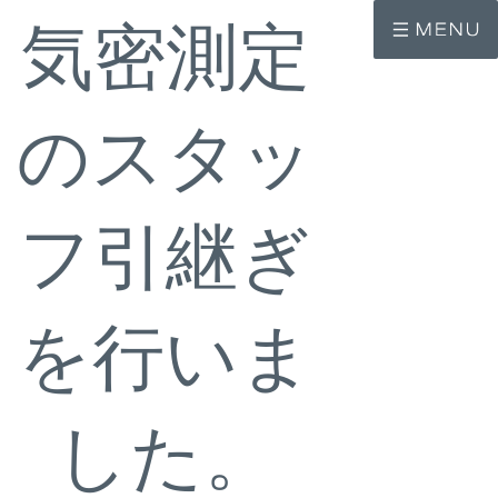
コ
ナ
気密測定
ン
ビ
テ
ゲ
ン
ー
ツ
シ
へ
ョ
のスタッ
ス
ン
キ
に
ッ
移
プ
動
フ引継ぎ
を行いま
した。