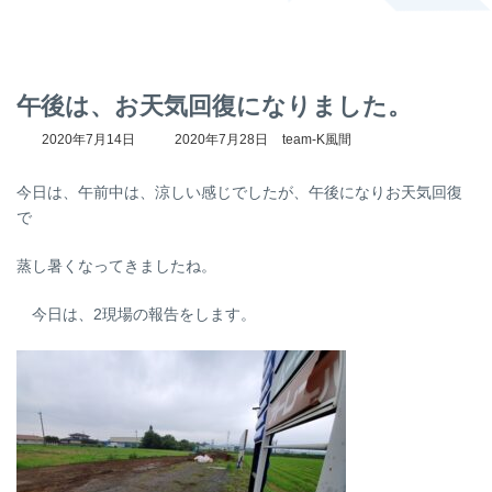
午後は、お天気回復になりました。
最
2020年7月14日
2020年7月28日
team-K風間
終
更
今日は、午前中は、涼しい感じでしたが、午後になりお天気回復
新
日
で
時
:
蒸し暑くなってきましたね。
今日は、2現場の報告をします。