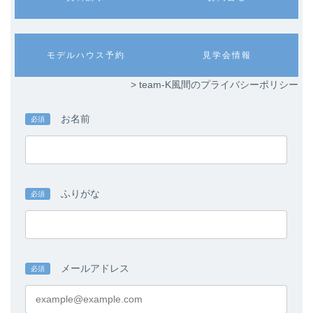
ラ
ラ
ム
ム
リ
リ
ン
ン
カ
カ
モデルハウス予約
見学会情報
ク
ク
ラ
ラ
ム
ム
> team-K風間のプライバシーポリシー
リ
リ
ン
ン
ク
ク
お名前
必須
ふりがな
必須
メールアドレス
必須