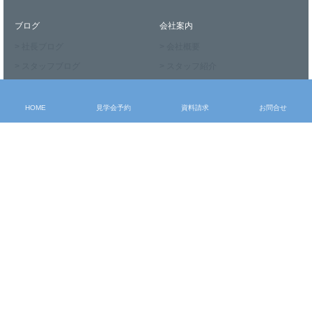
ブログ
会社案内
> 社長ブログ
> 会社概要
> スタッフブログ
> スタッフ紹介
> お知らせ
> メディア掲載実績
HOME
見学会予約
資料請求
お問合せ
お申込み・問合せ
> モデルハウス見学
> 見学会予約
> 資料請求
> お問合せ