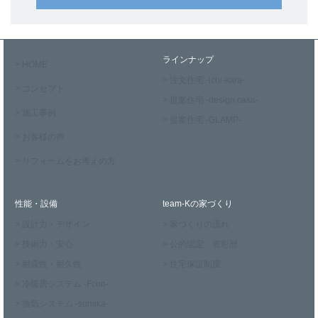
ラインナップ
> HOME
> 注文住宅 -ichi-kara-
> コンセプト
> 提案住宅 -design casa-
> 施工事例
> 提案住宅 -GLAMP-
> お客様の声
> リフォームをお考えの方
性能・設備
team-Kの家づくり
> 設計力・デザイン
> 家づくりの流れ
> 技術力・安心
> 公的認定・表彰歴
> 耐震性・耐久性
> 住宅保証制度
> 冷暖房システム -Fcon-
> 換気システム -sumika-