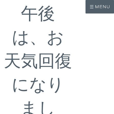
コ
ナ
午後
ン
ビ
テ
ゲ
ン
ー
ツ
シ
へ
ョ
ス
ン
は、お
キ
に
ッ
移
プ
動
天気回復
になり
まし