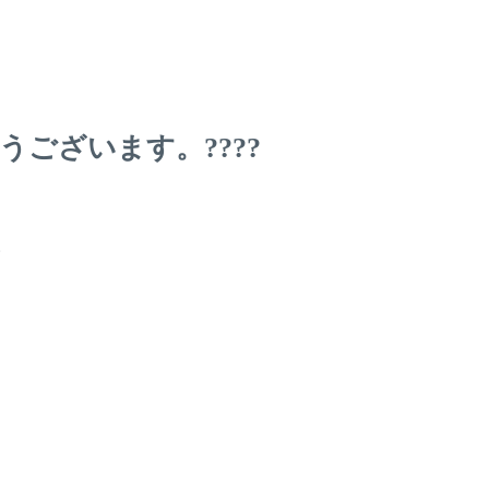
ございます。????
。