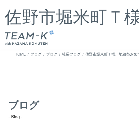
コ
ナ
ン
ビ
佐野市堀米町Ｔ様
テ
ゲ
ン
ー
ツ
シ
へ
ョ
ス
ン
キ
に
HOME
ブログ
ブログ
社長ブログ
佐野市堀米町Ｔ様、地鎮祭おめで
ッ
移
プ
動
ブログ
- Blog -