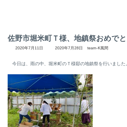
佐野市堀米町Ｔ様、地鎮祭おめでとう
最
2020年7月11日
2020年7月28日
team-K風間
終
更
新
今日は、雨の中、堀米町のＴ様邸の地鎮祭を行いました
日
時
: