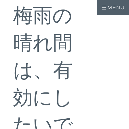
コ
ナ
梅雨の
ン
ビ
テ
ゲ
ン
ー
ツ
シ
へ
ョ
ス
ン
晴れ間
キ
に
ッ
移
プ
動
は、有
効にし
たいで