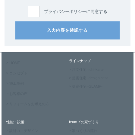
プライバシーポリシーに同意する
入力内容を確認する
ラインナップ
> HOME
> 注文住宅 -ichi-kara-
> コンセプト
> 提案住宅 -design casa-
> 施工事例
> 提案住宅 -GLAMP-
> お客様の声
> リフォームをお考えの方
性能・設備
team-Kの家づくり
> 設計力・デザイン
> 家づくりの流れ