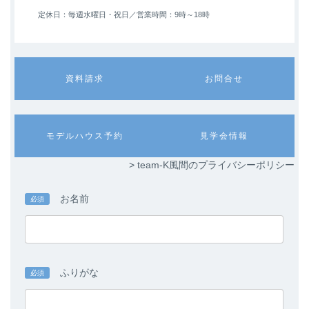
定休日：毎週水曜日・祝日／
営業時間：9時～18時
カ
カ
資料請求
お問合せ
ラ
ラ
ム
ム
リ
リ
ン
ン
カ
カ
モデルハウス予約
見学会情報
ク
ク
ラ
ラ
ム
ム
> team-K風間のプライバシーポリシー
リ
リ
ン
ン
ク
ク
お名前
必須
ふりがな
必須