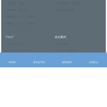
> 技術力・安心
> 公的認定・表彰歴
> 耐震性・耐久性
> 住宅保証制度
> 冷暖房システム -Fcon-
> 換気システム -sumika-
ブログ
会社案内
> 社長ブログ
> 会社概要
> スタッフブログ
> スタッフ紹介
> お知らせ
> メディア掲載実績
HOME
見学会予約
資料請求
お問合せ
お申込み・問合せ
> モデルハウス見学
> 見学会予約
> 資料請求
> お問合せ