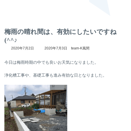
梅雨の晴れ間は、有効にしたいですね
(^^♪
最
2020年7月2日
2020年7月3日
team-K風間
終
更
今日は梅雨時期の中でも良いお天気になりました。
新
日
時
浄化槽工事や、基礎工事も進み有効な日となりました。
: