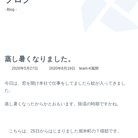
- Blog -
蒸し暑くなりました。
最
2020年5月27日
2020年8月19日
team-K風間
終
更
今日は、窓を開け本社で仕事をしてましたら蚊が入ってきまし
新
日
た。
時
:
蒸し暑くなったからかとおもいます。除湿の時期ですかね。
こちらは、25日からはじまりました堀米町のＴ様邸です。