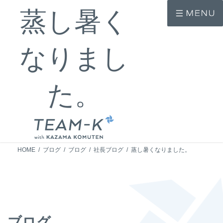
コ
ナ
蒸し暑く
ン
ビ
テ
ゲ
ン
ー
ツ
シ
なりまし
へ
ョ
ス
ン
キ
に
ッ
移
プ
動
た。
HOME
ブログ
ブログ
社長ブログ
蒸し暑くなりました。
ブログ