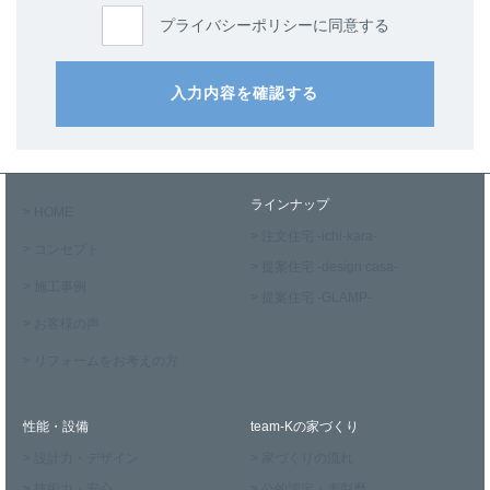
プライバシーポリシーに同意する
入力内容を確認する
ラインナップ
> HOME
> 注文住宅 -ichi-kara-
> コンセプト
> 提案住宅 -design casa-
> 施工事例
> 提案住宅 -GLAMP-
> お客様の声
> リフォームをお考えの方
性能・設備
team-Kの家づくり
> 設計力・デザイン
> 家づくりの流れ
> 技術力・安心
> 公的認定・表彰歴