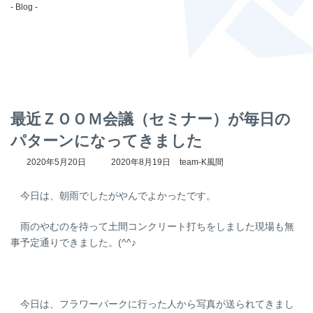
- Blog -
最近ＺＯＯＭ会議（セミナー）が毎日の
パターンになってきました
最
2020年5月20日
2020年8月19日
team-K風間
終
更
今日は、朝雨でしたがやんでよかったです。
新
日
時
雨のやむのを待って土間コンクリート打ちをしました現場も無
:
事予定通りできました。(^^♪
今日は、フラワーパークに行った人から写真が送られてきまし