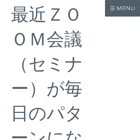
コ
ナ
最近ＺＯ
ン
ビ
テ
ゲ
ン
ー
ツ
シ
へ
ョ
ＯＭ会議
ス
ン
キ
に
ッ
移
プ
動
（セミナ
ー）が毎
日のパタ
ーンにな