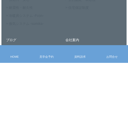
> 耐震性・耐久性
> 住宅保証制度
> 冷暖房システム -Fcon-
> 換気システム -sumika-
ブログ
会社案内
> 社長ブログ
> 会社概要
> スタッフブログ
> スタッフ紹介
HOME
見学会予約
資料請求
お問合せ
> お知らせ
> メディア掲載実績
お申込み・問合せ
> モデルハウス見学
> 見学会予約
> 資料請求
> お問合せ