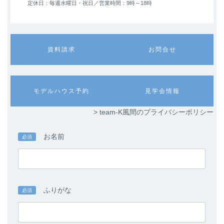
定休日：毎週水曜日・祝日／
営業時間：9時～18時
カ
カ
資料請求
お問合せ
ラ
ラ
ム
ム
リ
リ
ン
ン
カ
カ
モデルハウス予約
見学会情報
ク
ク
ラ
ラ
ム
ム
> team-K風間のプライバシーポリシー
リ
リ
ン
ン
ク
ク
お名前
必須
ふりがな
必須