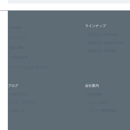
ラインナップ
> HOME
> 注文住宅 -ichi-kara-
> コンセプト
> 提案住宅 -design casa-
> 施工事例
> 提案住宅 -GLAMP-
> お客様の声
> リフォームをお考えの方
ブログ
会社案内
> 社長ブログ
> 会社概要
> スタッフブログ
> スタッフ紹介
> お知らせ
> メディア掲載実績