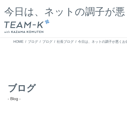
コ
ナ
ン
ビ
今日は、ネットの調子が悪く
テ
ゲ
ン
ー
ツ
シ
へ
ョ
ス
ン
HOME
ブログ
ブログ
社長ブログ
今日は、ネットの調子が悪くお休
キ
に
ッ
移
プ
動
ブログ
- Blog -