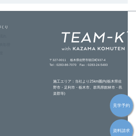
づくり
の流れ
・表彰歴
度
〒327-0011 栃木県佐野市朝日町937-4
Tel：0283-86-7070 Fax：0283-24-5493
施工エリア：当社より25km圏内(栃木県佐
野市・足利市・栃木市、群馬県館林市・邑
楽郡等)
見学予約
資料請求