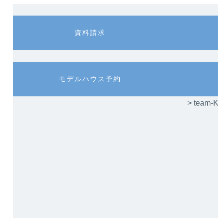
カ
カ
資料請求
ラ
ラ
ム
ム
リ
リ
ン
ン
カ
カ
モデルハウス予約
ク
ク
ラ
ラ
ム
ム
> te
リ
リ
ン
ン
ク
ク