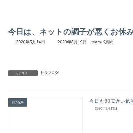
今日は、ネットの調子が悪くお休みさ
最
2020年5月14日
2020年8月19日
team-K風間
終
更
新
日
時
社長ブログ
:
カテゴリー
今日も30℃近い気
前の記事
2020年5月13日