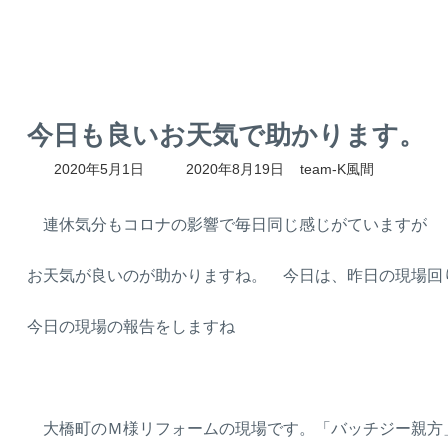
今日も良いお天気で助かります。
最
2020年5月1日
2020年8月19日
team-K風間
終
更
新
連休気分もコロナの影響で毎日同じ感じがていますが
日
時
お天気が良いのが助かりますね。 今日は、昨日の現場回
:
今日の現場の報告をしますね
大橋町のＭ様リフォームの現場です。「バッチジー親方