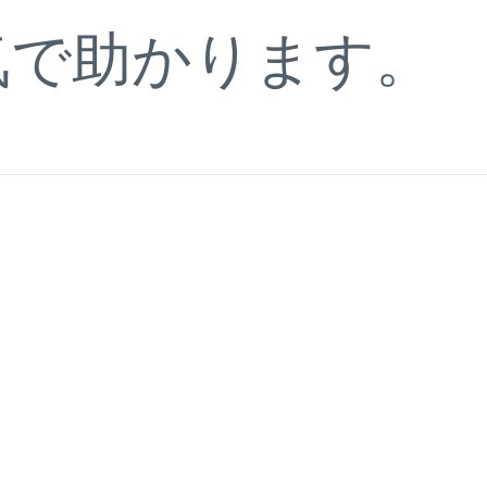
気で助かります。
。