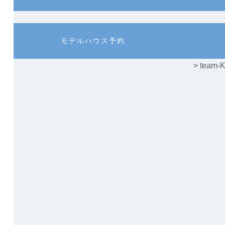
ラ
ラ
ム
ム
リ
リ
ン
ン
カ
カ
モデルハウス予約
ク
ク
ラ
ラ
ム
ム
> te
リ
リ
ン
ン
ク
ク