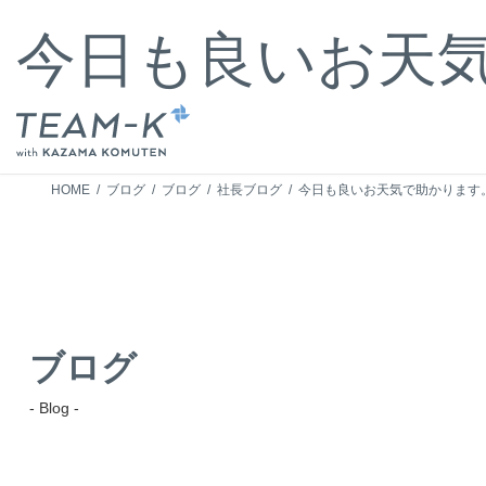
コ
ナ
ン
ビ
今日も良いお天
テ
ゲ
ン
ー
ツ
シ
へ
ョ
ス
ン
キ
に
HOME
ブログ
ブログ
社長ブログ
今日も良いお天気で助かります
ッ
移
プ
動
ブログ
- Blog -