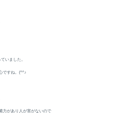
。
っていました。
すね。(^^♪
。
菌力があり人が害がないので