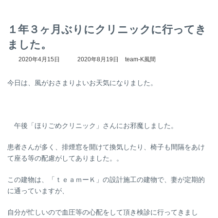
１年３ヶ月ぶりにクリニックに行ってき
ました。
最
2020年4月15日
2020年8月19日
team-K風間
終
更
今日は、風がおさまりよいお天気になりました。
新
日
時
:
午後「ほりごめクリニック」さんにお邪魔しました。
患者さんが多く、排煙窓を開けて換気したり、椅子も間隔をあけ
て座る等の配慮がしてありました。。
この建物は、「ｔｅａｍーＫ」の設計施工の建物で、妻が定期的
に通っていますが、
自分が忙しいので血圧等の心配をして頂き検診に行ってきまし