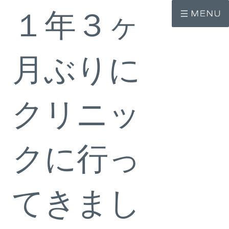
コ
ナ
１年３ヶ
ン
ビ
テ
ゲ
ン
ー
ツ
シ
へ
ョ
月ぶりに
ス
ン
キ
に
ッ
移
プ
動
クリニッ
クに行っ
てきまし