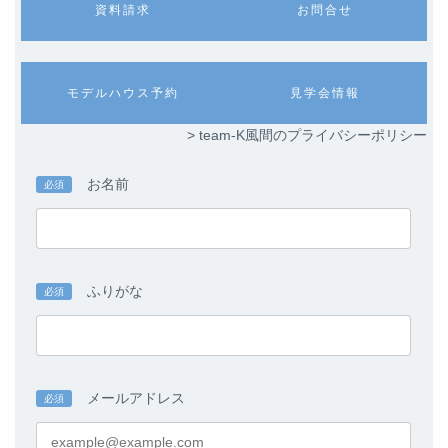
カ
カ
資料請求
お問合せ
ラ
ラ
ム
ム
リ
リ
ン
ン
カ
カ
モデルハウス予約
見学会情報
ク
ク
ラ
ラ
ム
ム
> team-K風間のプライバシーポリシー
リ
リ
ン
ン
ク
ク
お名前
必須
ふりがな
必須
メールアドレス
必須