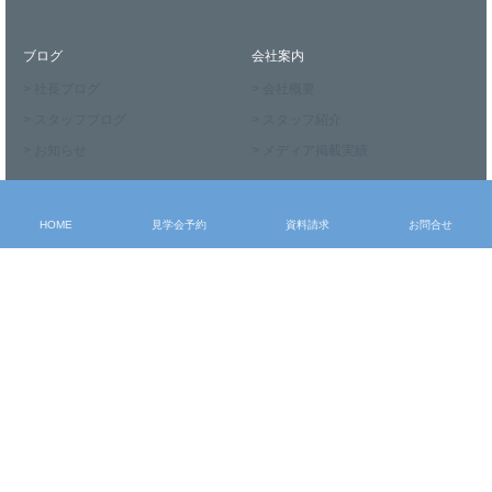
ブログ
会社案内
> 社長ブログ
> 会社概要
> スタッフブログ
> スタッフ紹介
> お知らせ
> メディア掲載実績
お申込み・問合せ
HOME
見学会予約
資料請求
お問合せ
> モデルハウス見学
> 見学会予約
> 資料請求
> お問合せ