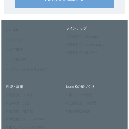
ラインナップ
> HOME
> 注文住宅 -ichi-kara-
> コンセプト
> 提案住宅 -design casa-
> 施工事例
> 提案住宅 -GLAMP-
> お客様の声
> リフォームをお考えの方
性能・設備
team-Kの家づくり
> 設計力・デザイン
> 家づくりの流れ
> 技術力・安心
> 公的認定・表彰歴
> 耐震性・耐久性
> 住宅保証制度
> 冷暖房システム -Fcon-
> 換気システム -sumika-