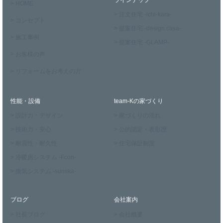
ラインナップ
> HOME
> 注文住宅 -ichi-kara-
> コンセプト
> 提案住宅 -design casa-
> 施工事例
> 提案住宅 -GLAMP-
> お客様の声
> リフォームをお考えの方
性能・設備
team-Kの家づくり
> 設計力・デザイン
> 家づくりの流れ
> 技術力・安心
> 公的認定・表彰歴
> 耐震性・耐久性
> 住宅保証制度
> 冷暖房システム -Fcon-
> 換気システム -sumika-
ブログ
会社案内
> 社長ブログ
> 会社概要