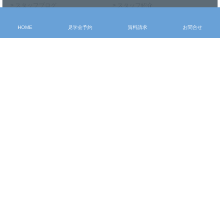
> スタッフブログ
> スタッフ紹介
> お知らせ
> メディア掲載実績
HOME
見学会予約
資料請求
お問合せ
お申込み・問合せ
> モデルハウス見学
> 見学会予約
> 資料請求
> お問合せ
〒327-0011 栃木県佐野市朝日町937-4
Tel：0283-86-7070 Fax：0283-24-5493
施工エリア：当社より25km圏内(栃木県佐野市・足利市・栃木市、群馬県館