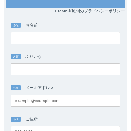
ラ
ラ
ム
ム
> team-K風間のプライバシーポリシー
リ
リ
ン
ン
ク
ク
お名前
必須
ふりがな
必須
メールアドレス
必須
ご住所
必須