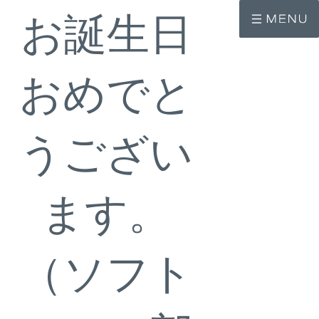
コ
ナ
お誕生日
ン
ビ
テ
ゲ
ン
ー
ツ
シ
へ
ョ
おめでと
ス
ン
キ
に
ッ
移
プ
動
うござい
ます。
（ソフト