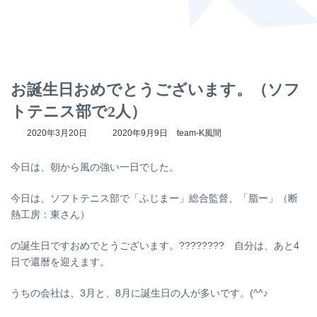
お誕生日おめでとうございます。（ソフ
トテニス部で2人）
最
2020年3月20日
2020年9月9日
team-K風間
終
更
今日は、朝から風の強い一日でした。
新
日
時
今日は、ソフトテニス部で「ふじまー」総合監督、「脂ー」（断
:
熱工房：東さん）
の誕生日ですおめでとうございます。???????? 自分は、あと4
日で還暦を迎えます。
うちの会社は、3月と、8月に誕生日の人が多いです。(^^♪