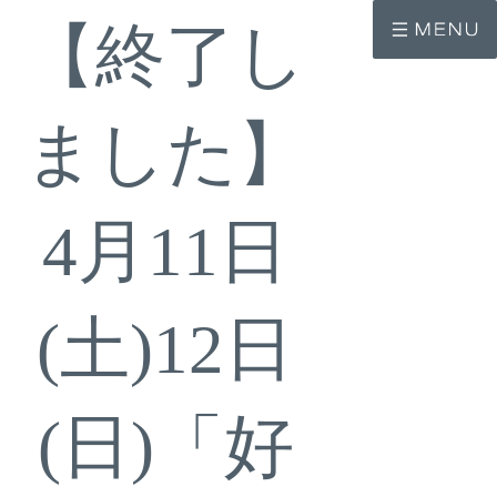
コ
ナ
【終了し
ン
ビ
テ
ゲ
ン
ー
ツ
シ
へ
ョ
ました】
ス
ン
キ
に
ッ
移
プ
動
4月11日
(土)12日
(日)「好