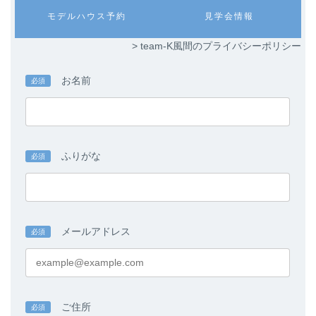
ン
ン
カ
カ
モデルハウス予約
見学会情報
ク
ク
ラ
ラ
ム
ム
> team-K風間のプライバシーポリシー
リ
リ
ン
ン
ク
ク
お名前
必須
ふりがな
必須
メールアドレス
必須
ご住所
必須