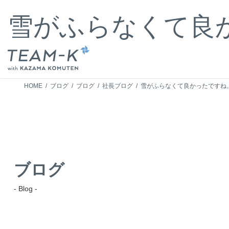
コ
ナ
ン
ビ
雪がふらなくて良
テ
ゲ
ン
ー
ツ
シ
へ
ョ
ス
ン
キ
に
HOME
ブログ
ブログ
社長ブログ
雪がふらなくて良かったですね
ッ
移
プ
動
ブログ
- Blog -