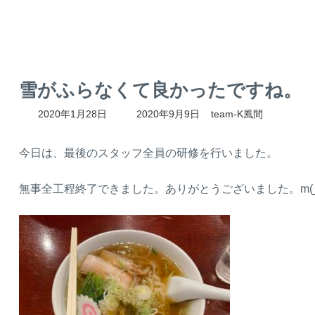
雪がふらなくて良かったですね。
最
2020年1月28日
2020年9月9日
team-K風間
終
更
新
今日は、最後のスタッフ全員の研修を行いました。
日
時
無事全工程終了できました。ありがとうございました。m(_
: