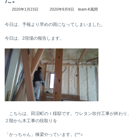
最
2020年1月23日
2020年9月9日
team-K風間
終
更
今日は、予報より早めの雨になってしまいました。
新
日
時
今日は、2現場の報告します。
:
こちらは、田沼町のＩ様邸です。ウレタン吹付工事が終わり、
２階から木工事の段取りを
「かっちゃん」棟梁やっています。(^^♪