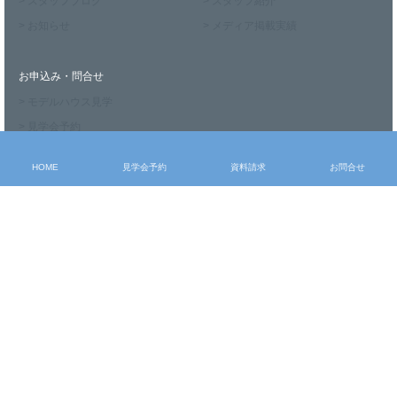
> スタッフブログ
> スタッフ紹介
> お知らせ
> メディア掲載実績
お申込み・問合せ
> モデルハウス見学
> 見学会予約
> 資料請求
HOME
見学会予約
資料請求
お問合せ
> お問合せ
〒327-0011 栃木県佐野市朝日町937-4
Tel：0283-86-7070 Fax：0283-24-5493
施工エリア：当社より25km圏内(栃木県佐野市・足利市・栃木市、群馬県館
林市・邑楽郡等)