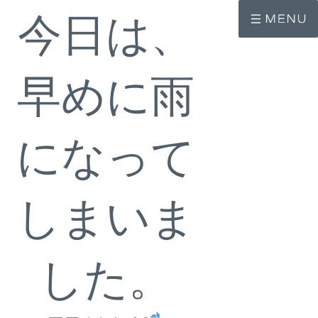
コ
ナ
今日は、
ン
ビ
テ
ゲ
ン
ー
ツ
シ
へ
ョ
早めに雨
ス
ン
キ
に
ッ
移
プ
動
になって
しまいま
した。