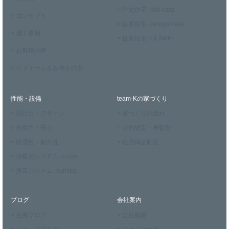
> 注文住宅 -ichi-kara-
> コンセプト
> 提案住宅 -design casa-
> 施工事例
> 提案住宅 -GLAMP-
> お客様の声
> リフォームをお考えの方
性能・設備
team-Kの家づくり
> 設計力・デザイン
> 家づくりの流れ
> 技術力・安心
> 公的認定・表彰歴
> 耐震性・耐久性
> 住宅保証制度
> 冷暖房システム -Fcon-
> 換気システム -sumika-
ブログ
会社案内
> 社長ブログ
> 会社概要