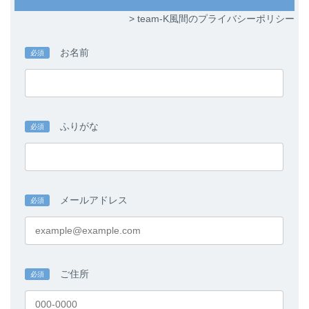
ラ
ラ
ム
ム
> team-K風間のプライバシーポリシー
リ
リ
ン
ン
ク
ク
お名前
必須
ふりがな
必須
メールアドレス
必須
ご住所
必須