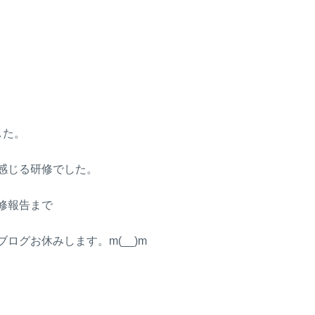
した。
感じる研修でした。
修報告まで
グお休みします。m(__)m