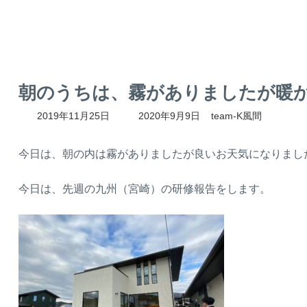
朝のうちは、霧がありましたが暖
最
2019年11月25日
2020年9月9日
team-K風間
終
更
新
今日は、朝の内は霧がありましたが良いお天気になりまし
日
時
今日は、先週の九州（宮崎）の研修報告をします。
: