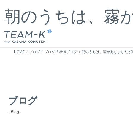
コ
ナ
ン
ビ
朝のうちは、霧
テ
ゲ
ン
ー
ツ
シ
へ
ョ
ス
ン
キ
に
HOME
ブログ
ブログ
社長ブログ
朝のうちは、霧がありましたが
ッ
移
プ
動
ブログ
- Blog -