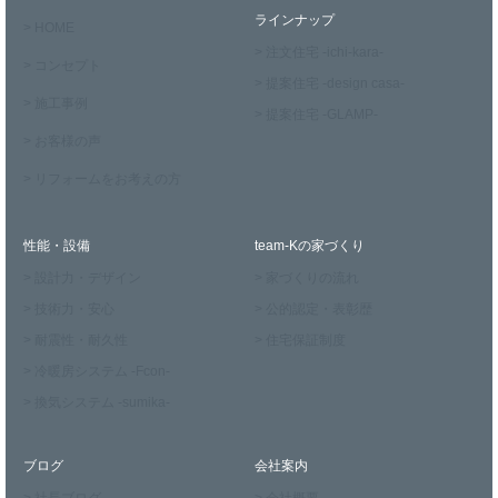
ラインナップ
> HOME
> 注文住宅 -ichi-kara-
> コンセプト
> 提案住宅 -design casa-
> 施工事例
> 提案住宅 -GLAMP-
> お客様の声
> リフォームをお考えの方
性能・設備
team-Kの家づくり
> 設計力・デザイン
> 家づくりの流れ
> 技術力・安心
> 公的認定・表彰歴
> 耐震性・耐久性
> 住宅保証制度
> 冷暖房システム -Fcon-
> 換気システム -sumika-
ブログ
会社案内