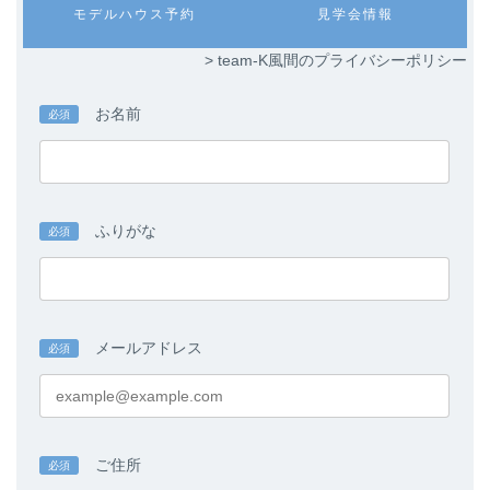
カ
カ
モデルハウス予約
見学会情報
ク
ク
ラ
ラ
ム
ム
> team-K風間のプライバシーポリシー
リ
リ
ン
ン
ク
ク
お名前
必須
ふりがな
必須
メールアドレス
必須
ご住所
必須