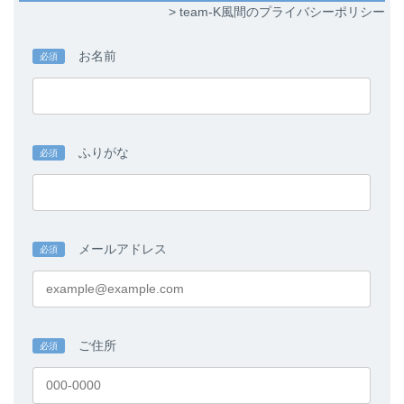
ム
ム
> team-K風間のプライバシーポリシー
リ
リ
ン
ン
ク
ク
お名前
必須
ふりがな
必須
メールアドレス
必須
ご住所
必須