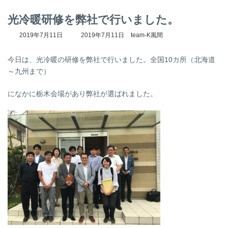
光冷暖研修を弊社で行いました。
最
2019年7月11日
2019年7月11日
team-K風間
終
更
今日は、光冷暖の研修を弊社で行いました。全国10カ所（北海道
新
日
～九州まで）
時
:
になかに栃木会場があり弊社が選ばれました。