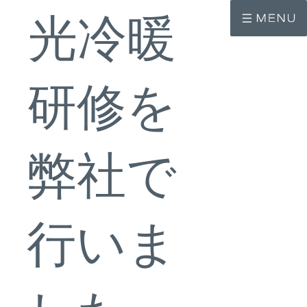
コ
ナ
ン
ビ
光冷暖
テ
ゲ
ン
ー
ツ
シ
へ
ョ
ス
ン
研修を
キ
に
ッ
移
プ
動
弊社で
行いま