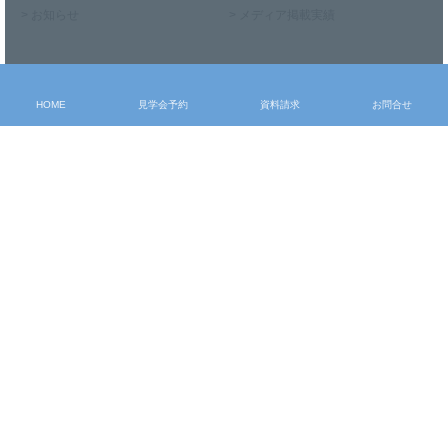
> お知らせ
> メディア掲載実績
お申込み・問合せ
> モデルハウス見学
HOME
見学会予約
資料請求
お問合せ
> 見学会予約
> 資料請求
> お問合せ
〒327-0011 栃木県佐野市朝日町937-4
Tel：0283-86-7070 Fax：0283-24-5493
施工エリア：当社より25km圏内(栃木県佐野市・足利市・栃木市、群馬県館
林市・邑楽郡等)