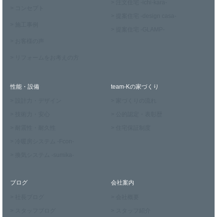
> 注文住宅 -ichi-kara-
> コンセプト
> 提案住宅 -design casa-
> 施工事例
> 提案住宅 -GLAMP-
> お客様の声
> リフォームをお考えの方
性能・設備
team-Kの家づくり
> 設計力・デザイン
> 家づくりの流れ
> 技術力・安心
> 公的認定・表彰歴
> 耐震性・耐久性
> 住宅保証制度
> 冷暖房システム -Fcon-
> 換気システム -sumika-
ブログ
会社案内
> 社長ブログ
> 会社概要
> スタッフブログ
> スタッフ紹介