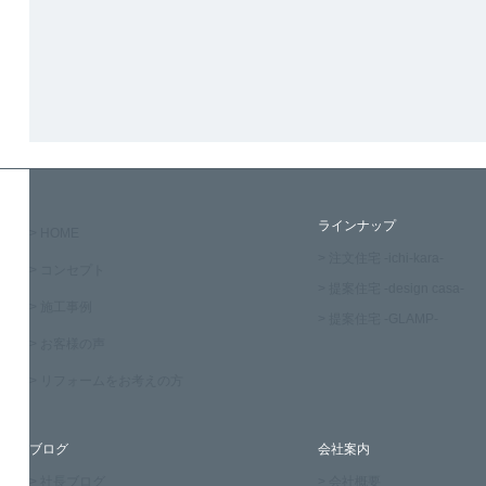
ラインナップ
> HOME
> 注文住宅 -ichi-kara-
> コンセプト
> 提案住宅 -design casa-
> 施工事例
> 提案住宅 -GLAMP-
> お客様の声
> リフォームをお考えの方
ブログ
会社案内
> 社長ブログ
> 会社概要