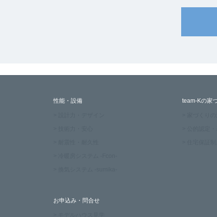
性能・設備
team-Kの家
> 設計力・デザイン
> 家づくり
> 技術力・安心
> 公的認定
> 耐震性・耐久性
> 住宅保証制
> 冷暖房システム -Fcon-
> 換気システム -sumika-
お申込み・問合せ
> モデルハウス見学