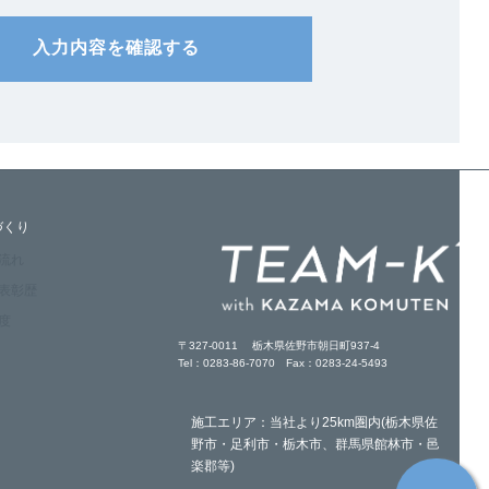
入力内容を確認する
づくり
の流れ
・表彰歴
度
〒327-0011 栃木県佐野市朝日町937-4
Tel：0283-86-7070 Fax：0283-24-5493
施工エリア：当社より25km圏内(栃木県佐
野市・足利市・栃木市、群馬県館林市・邑
楽郡等)