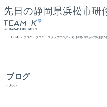
コ
ナ
ン
ビ
先日の静岡県浜松市研
テ
ゲ
ン
ー
ツ
シ
へ
ョ
ス
ン
キ
に
HOME
ブログ
ブログ
スタッフブログ
先日の静岡県浜松市研修の
ッ
移
プ
動
ブログ
- Blog -