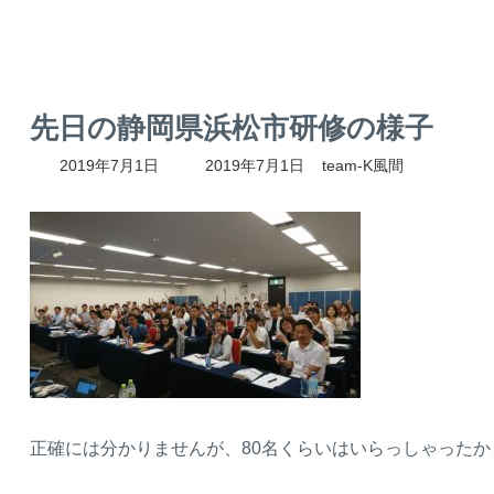
先日の静岡県浜松市研修の様子
最
2019年7月1日
2019年7月1日
team-K風間
終
更
新
日
時
:
正確には分かりませんが、80名くらいはいらっしゃったか