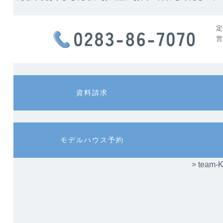
定
営
カ
カ
資料請求
ラ
ラ
ム
ム
リ
リ
ン
ン
カ
カ
モデルハウス予約
ク
ク
ラ
ラ
ム
ム
> te
リ
リ
ン
ン
ク
ク