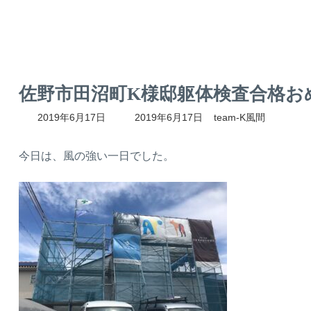
佐野市田沼町K様邸躯体検査合格お
最
2019年6月17日
2019年6月17日
team-K風間
終
更
新
今日は、風の強い一日でした。
日
時
: