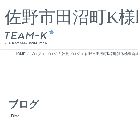
コ
ナ
ン
ビ
佐野市田沼町K
テ
ゲ
ン
ー
ツ
シ
へ
ョ
ス
ン
キ
に
HOME
ブログ
ブログ
社長ブログ
佐野市田沼町K様邸躯体検査合
ッ
移
プ
動
ブログ
- Blog -