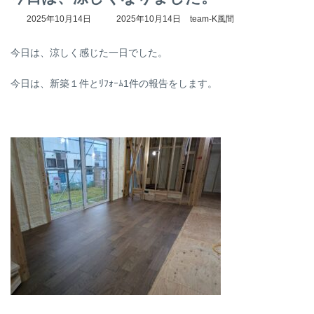
最
2025年10月14日
2025年10月14日
team-K風間
終
更
今日は、涼しく感じた一日でした。
新
日
時
今日は、新築１件とﾘﾌｫｰﾑ1件の報告をします。
: