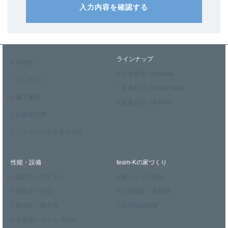
入力内容を確認する
ラインナップ
> HOME
> 注文住宅 -ichi-kara-
> コンセプト
> 提案住宅 -design casa-
> 施工事例
> 提案住宅 -GLAMP-
> お客様の声
> リフォームをお考えの方
性能・設備
team-Kの家づくり
> 設計力・デザイン
> 家づくりの流れ
> 技術力・安心
> 公的認定・表彰歴
> 耐震性・耐久性
> 住宅保証制度
> 冷暖房システム -Fcon-