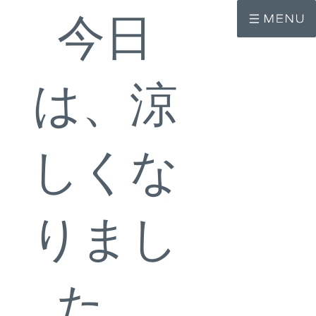
コ
ナ
今日
ン
ビ
テ
ゲ
ン
ー
ツ
シ
へ
ョ
ス
ン
は、涼
キ
に
ッ
移
プ
動
しくな
りまし
た。