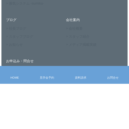
> 換気システム -sumika-
ブログ
会社案内
> 社長ブログ
> 会社概要
> スタッフブログ
> スタッフ紹介
> お知らせ
> メディア掲載実績
お申込み・問合せ
> モデルハウス見学
> 見学会予約
HOME
見学会予約
資料請求
お問合せ
> 資料請求
> お問合せ