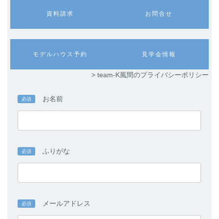
カ
カ
資料請求
お問合せ
ラ
ラ
ム
ム
リ
リ
ン
ン
カ
カ
モデルハウス予約
見学会情報
ク
ク
ラ
ラ
ム
ム
> team-K風間のプライバシーポリシー
リ
リ
ン
ン
ク
ク
お名前
必須
ふりがな
必須
メールアドレス
必須