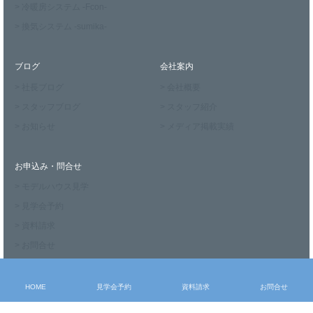
> 冷暖房システム -Fcon-
> 換気システム -sumika-
ブログ
会社案内
> 社長ブログ
> 会社概要
> スタッフブログ
> スタッフ紹介
> お知らせ
> メディア掲載実績
お申込み・問合せ
> モデルハウス見学
> 見学会予約
> 資料請求
> お問合せ
HOME
見学会予約
資料請求
お問合せ