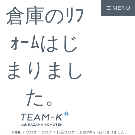
コ
ナ
倉庫のﾘﾌ
ン
ビ
テ
ゲ
ン
ー
ツ
シ
へ
ョ
ｫｰﾑはじ
ス
ン
キ
に
ッ
移
プ
動
まりまし
た。
HOME
ブログ
ブログ
社長ブログ
倉庫のﾘﾌｫｰﾑはじまりました。