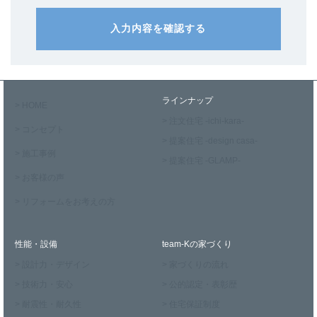
入力内容を確認する
ラインナップ
> HOME
> 注文住宅 -ichi-kara-
> コンセプト
> 提案住宅 -design casa-
> 施工事例
> 提案住宅 -GLAMP-
> お客様の声
> リフォームをお考えの方
性能・設備
team-Kの家づくり
> 設計力・デザイン
> 家づくりの流れ
> 技術力・安心
> 公的認定・表彰歴
> 耐震性・耐久性
> 住宅保証制度