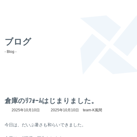
ブログ
- Blog -
倉庫のﾘﾌｫｰﾑはじまりました。
最
2025年10月10日
2025年10月10日
team-K風間
終
更
今日は、だいぶ暑さも和らいできました。
新
日
時