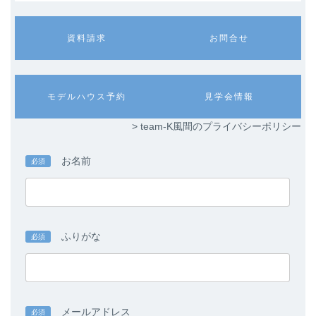
カ
カ
資料請求
お問合せ
ラ
ラ
ム
ム
リ
リ
ン
ン
カ
カ
モデルハウス予約
見学会情報
ク
ク
ラ
ラ
ム
ム
> team-K風間のプライバシーポリシー
リ
リ
ン
ン
ク
ク
お名前
必須
ふりがな
必須
メールアドレス
必須