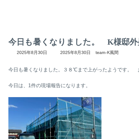
今日も暑くなりました。 K様邸外
最
2025年8月30日
2025年8月30日
team-K風間
終
更
新
今日も暑くなりました。３８℃まで上がったようです。 
日
時
今日は、1件の現場報告になります。
: