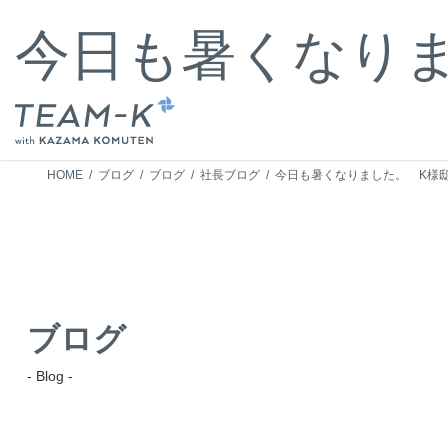
コ
ナ
ン
ビ
今日も暑くなり
テ
ゲ
ン
ー
ツ
シ
へ
ョ
ス
ン
キ
に
HOME
ブログ
ブログ
社長ブログ
今日も暑くなりました。 K様
ッ
移
プ
動
ブログ
- Blog -