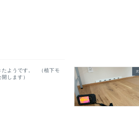
きたようです。 （植下モ
次
公開します）