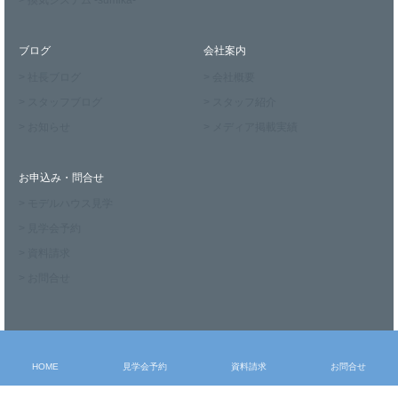
> 換気システム -sumika-
ブログ
会社案内
> 社長ブログ
> 会社概要
> スタッフブログ
> スタッフ紹介
> お知らせ
> メディア掲載実績
お申込み・問合せ
> モデルハウス見学
> 見学会予約
> 資料請求
> お問合せ
HOME
見学会予約
資料請求
お問合せ