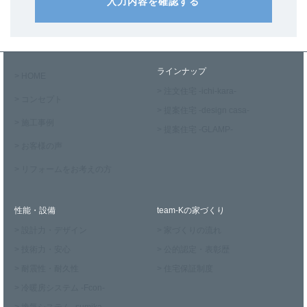
入力内容を確認する
ラインナップ
> HOME
> 注文住宅 -ichi-kara-
> コンセプト
> 提案住宅 -design casa-
> 施工事例
> 提案住宅 -GLAMP-
> お客様の声
> リフォームをお考えの方
性能・設備
team-Kの家づくり
> 設計力・デザイン
> 家づくりの流れ
> 技術力・安心
> 公的認定・表彰歴
> 耐震性・耐久性
> 住宅保証制度
> 冷暖房システム -Fcon-