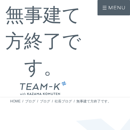
コ
ナ
無事建て
ン
ビ
テ
ゲ
ン
ー
ツ
シ
へ
ョ
方終了で
ス
ン
キ
に
ッ
移
プ
動
す。
HOME
ブログ
ブログ
社長ブログ
無事建て方終了です。