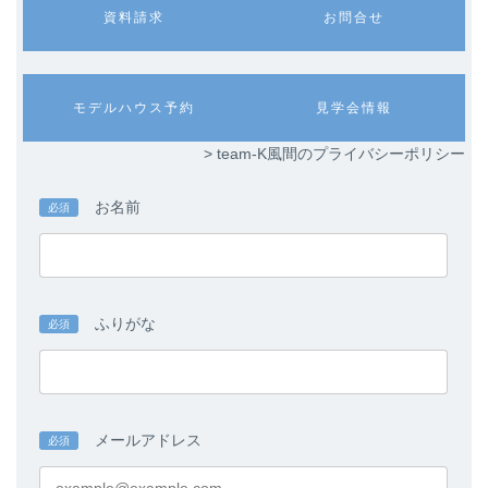
カ
カ
資料請求
お問合せ
ラ
ラ
ム
ム
リ
リ
ン
ン
カ
カ
モデルハウス予約
見学会情報
ク
ク
ラ
ラ
ム
ム
> team-K風間のプライバシーポリシー
リ
リ
ン
ン
ク
ク
お名前
必須
ふりがな
必須
メールアドレス
必須