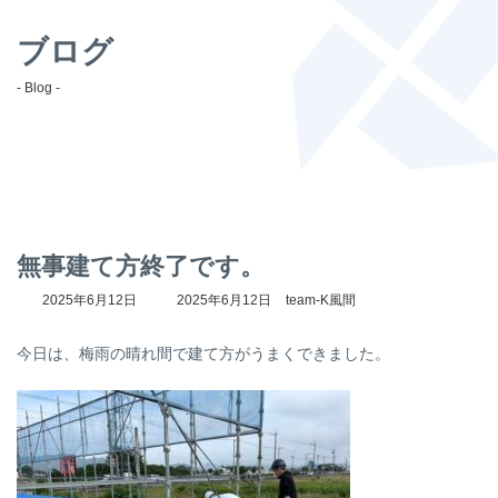
ブログ
- Blog -
無事建て方終了です。
最
2025年6月12日
2025年6月12日
team-K風間
終
更
今日は、梅雨の晴れ間で建て方がうまくできました。
新
日
時
: