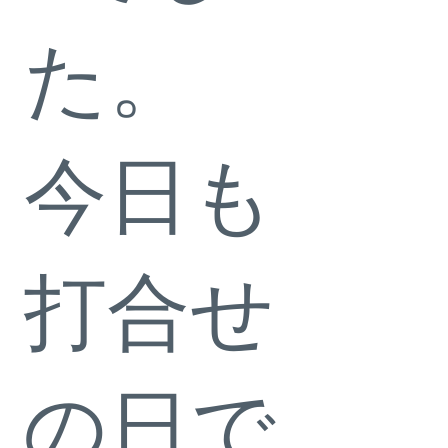
た。
今日も
打合せ
の日で