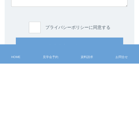
プライバシーポリシーに同意する
入力内容を確認する
HOME
見学会予約
資料請求
お問合せ
ラインナップ
> HOME
> 注文住宅 -ichi-kara-
> コンセプト
> 提案住宅 -design casa-
> 施工事例
> 提案住宅 -GLAMP-
> お客様の声
> リフォームをお考えの方