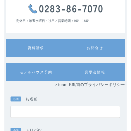
定休日：毎週水曜日・祝日／
営業時間：9時～18時
カ
カ
資料請求
お問合せ
ラ
ラ
ム
ム
リ
リ
ン
ン
カ
カ
モデルハウス予約
見学会情報
ク
ク
ラ
ラ
ム
ム
> team-K風間のプライバシーポリシー
リ
リ
ン
ン
ク
ク
お名前
必須
ふりがな
必須