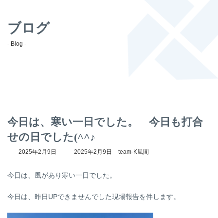
ブログ
- Blog -
今日は、寒い一日でした。 今日も打合
せの日でした(^^♪
最
2025年2月9日
2025年2月9日
team-K風間
終
更
今日は、風があり寒い一日でした。
新
日
時
今日は、昨日UPできませんでした現場報告を件します。
: