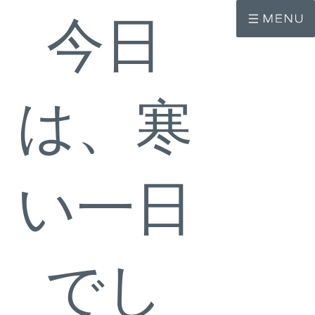
コ
ナ
ン
ビ
今日
テ
ゲ
ン
ー
ツ
シ
へ
ョ
ス
ン
キ
に
は、寒
ッ
移
プ
動
い一日
でし