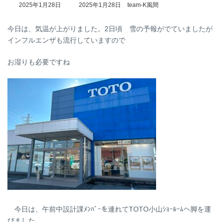
最
2025年1月28日
2025年1月28日
team-K風間
終
更
今日は、気温が上がりました。2日頃 雪の予報がでていましたが
新
日
インフルエンザも流行していますので
時
:
お湿りも必要ですね
今日は、午前中設計課ﾒﾝﾊﾞｰを連れてTOTO小山ｼｮｰﾙｰﾑへ脚を運
びました。