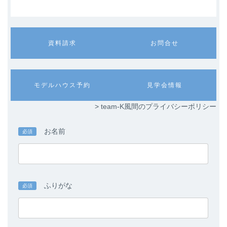
カ
カ
資料請求
お問合せ
ラ
ラ
ム
ム
リ
リ
ン
ン
カ
カ
モデルハウス予約
見学会情報
ク
ク
ラ
ラ
ム
ム
> team-K風間のプライバシーポリシー
リ
リ
ン
ン
ク
ク
お名前
必須
ふりがな
必須