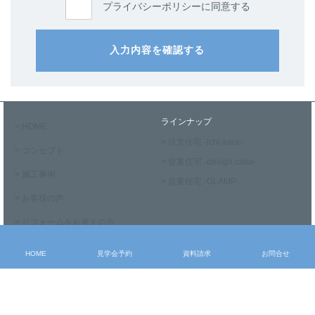
プライバシーポリシーに同意する
入力内容を確認する
ラインナップ
> HOME
> 注文住宅 -ichi-kara-
> コンセプト
> 提案住宅 -design casa-
> 施工事例
> 提案住宅 -GLAMP-
> お客様の声
> リフォームをお考えの方
HOME
見学会予約
資料請求
お問合せ
性能・設備
team-Kの家づくり
> 設計力・デザイン
> 家づくりの流れ
> 技術力・安心
> 公的認定・表彰歴