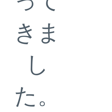
って
きま
し
た。