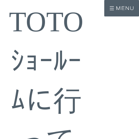
コ
ナ
ン
ビ
TOTO
テ
ゲ
ン
ー
ツ
シ
へ
ョ
ス
ン
キ
に
ッ
移
ｼｮｰﾙｰ
プ
動
ﾑに行