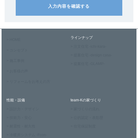
入力内容を確認する
ラインナップ
> HOME
> 注文住宅 -ichi-kara-
> コンセプト
> 提案住宅 -design casa-
> 施工事例
> 提案住宅 -GLAMP-
> お客様の声
> リフォームをお考えの方
性能・設備
team-Kの家づくり
> 設計力・デザイン
> 家づくりの流れ
> 技術力・安心
> 公的認定・表彰歴
> 耐震性・耐久性
> 住宅保証制度
> 冷暖房システム -Fcon-