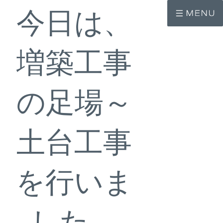
コ
ナ
今日は、
ン
ビ
テ
ゲ
ン
ー
ツ
シ
へ
ョ
増築工事
ス
ン
キ
に
ッ
移
プ
動
の足場～
土台工事
を行いま
した。