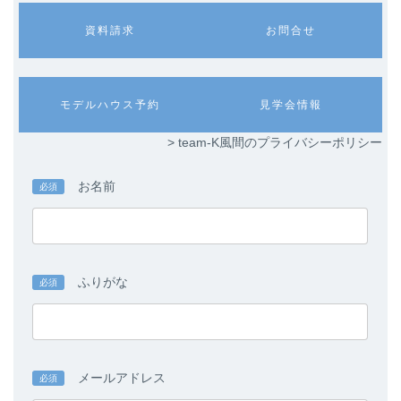
カ
カ
資料請求
お問合せ
ラ
ラ
ム
ム
リ
リ
ン
ン
カ
カ
モデルハウス予約
見学会情報
ク
ク
ラ
ラ
ム
ム
> team-K風間のプライバシーポリシー
リ
リ
ン
ン
ク
ク
お名前
必須
ふりがな
必須
メールアドレス
必須