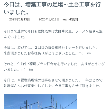
今日は、増築工事の足場～土台工事を行
いました。
最
2025年1月13日
2025年1月13日
team-K風間
終
更
今日まで連休で今日も佐野厄除け大師車の量、ラーメン屋さん混
新
日
んでいました。
時
:
今日は、ｵﾌｨｽでは、２回目の資金相談セミナーを行いました。
来所頂きましたお客様ありがとうございました。m(__)m
それと、午前中K様邸プラン打合せを行いました。ありがとうござ
いました。m(__)m
今日は、６畳増築現場の仕事をさせて頂きました。 年はじめで
足場屋さんお仕事集中してしまい今日工事をさせて頂きました。