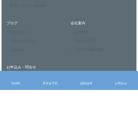
> 換気システム -sumika-
ブログ
会社案内
> 社長ブログ
> 会社概要
> スタッフブログ
> スタッフ紹介
> お知らせ
> メディア掲載実績
お申込み・問合せ
> モデルハウス見学
HOME
見学会予約
資料請求
お問合せ
> 見学会予約
> 資料請求
> お問合せ