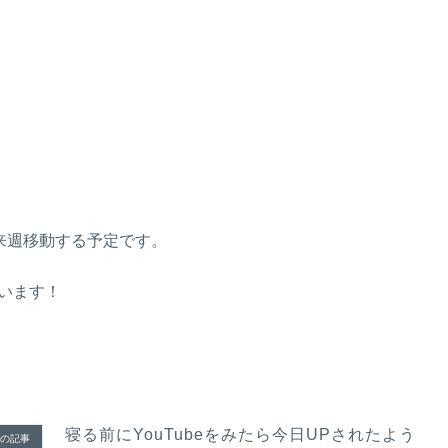
来週移動する予定です。
います！
寝る前にYouTubeをみたら今日UPされたよう
の記事