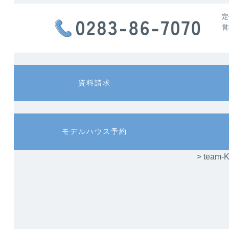
定
営
カ
カ
資料請求
ラ
ラ
ム
ム
リ
リ
ン
ン
カ
カ
モデルハウス予約
ク
ク
ラ
ラ
ム
ム
> te
リ
リ
ン
ン
ク
ク