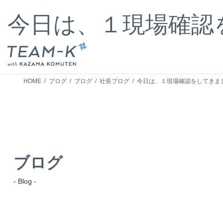
コ
ナ
ン
ビ
今日は、１現場確認
テ
ゲ
ン
ー
ツ
シ
へ
ョ
ス
ン
キ
に
HOME
ブログ
ブログ
社長ブログ
今日は、１現場確認をしてきま
ッ
移
プ
動
ブログ
- Blog -