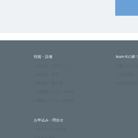
性能・設備
team-Kの家
> 設計力・デザイン
> 家づくり
> 技術力・安心
> 公的認定
> 耐震性・耐久性
> 住宅保証制
> 冷暖房システム -Fcon-
> 換気システム -sumika-
お申込み・問合せ
> モデルハウス見学
> 見学会予約