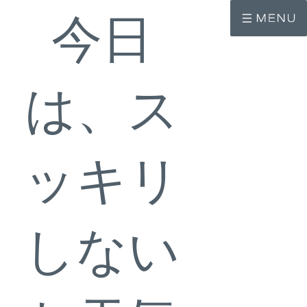
コ
ナ
ン
ビ
今日
テ
ゲ
ン
ー
ツ
シ
へ
ョ
ス
ン
は、ス
キ
に
ッ
移
プ
動
ッキリ
しない