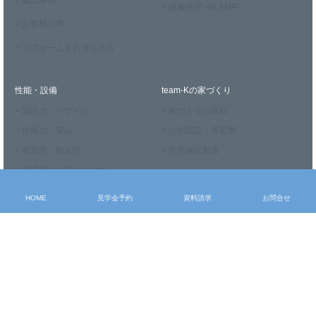
> 施工事例
> 提案住宅 -GLAMP-
> お客様の声
> リフォームをお考えの方
性能・設備
team-Kの家づくり
> 設計力・デザイン
> 家づくりの流れ
> 技術力・安心
> 公的認定・表彰歴
> 耐震性・耐久性
> 住宅保証制度
> 冷暖房システム -Fcon-
> 換気システム -sumika-
HOME
見学会予約
資料請求
お問合せ
ブログ
会社案内
> 社長ブログ
> 会社概要
> スタッフブログ
> スタッフ紹介
> お知らせ
> メディア掲載実績