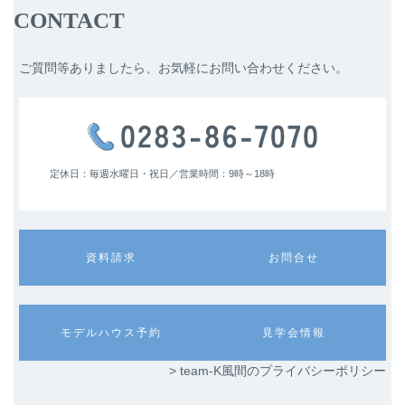
CONTACT
ご質問等ありましたら、お気軽にお問い合わせください。
定休日：毎週水曜日・祝日／
営業時間：9時～18時
カ
カ
資料請求
お問合せ
ラ
ラ
ム
ム
リ
リ
ン
ン
カ
カ
モデルハウス予約
見学会情報
ク
ク
ラ
ラ
ム
ム
> team-K風間のプライバシーポリシー
リ
リ
ン
ン