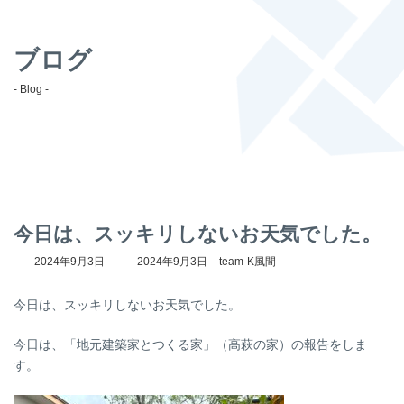
ブログ
- Blog -
今日は、スッキリしないお天気でした。
最
2024年9月3日
2024年9月3日
team-K風間
終
更
今日は、スッキリしないお天気でした。
新
日
時
今日は、「地元建築家とつくる家」（高萩の家）の報告をしま
:
す。