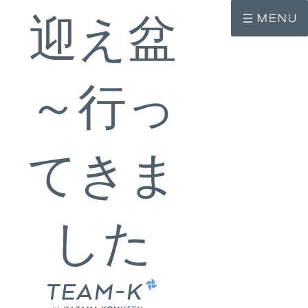
コ
ナ
ン
ビ
迎え盆
テ
ゲ
ン
ー
ツ
シ
へ
ョ
ス
ン
～行っ
キ
に
ッ
移
プ
動
てきま
した