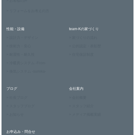
> お客様の声
> リフォームをお考えの方
性能・設備
team-Kの家づくり
> 設計力・デザイン
> 家づくりの流れ
> 技術力・安心
> 公的認定・表彰歴
> 耐震性・耐久性
> 住宅保証制度
> 冷暖房システム -Fcon-
> 換気システム -sumika-
ブログ
会社案内
> 社長ブログ
> 会社概要
> スタッフブログ
> スタッフ紹介
> お知らせ
> メディア掲載実績
お申込み・問合せ