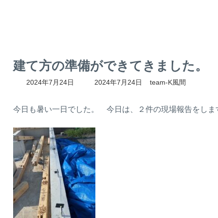
建て方の準備ができてきました。
最
2024年7月24日
2024年7月24日
team-K風間
終
更
新
今日も暑い一日でした。 今日は、２件の現場報告をしま
日
時
: