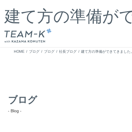
コ
ナ
ン
ビ
建て方の準備が
テ
ゲ
ン
ー
ツ
シ
へ
ョ
ス
ン
キ
に
HOME
ブログ
ブログ
社長ブログ
建て方の準備ができてきました
ッ
移
プ
動
ブログ
- Blog -