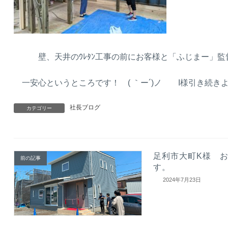
壁、天井のｳﾚﾀﾝ工事の前にお客様と「ふじまー」監
一安心というところです！ ( ｀ー´)ノ I様引き続き
社長ブログ
カテゴリー
足利市大町K様 
前の記事
す。
2024年7月23日