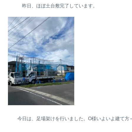
昨日、ほぼ土台敷完了しています。
今日は、足場架けを行いました。O様いよいよ建て方～上