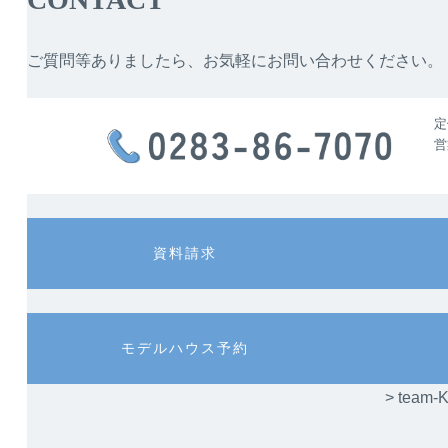
ご質問等ありましたら、お気軽にお問い合わせください。
定
営
カ
カ
資料請求
ラ
ラ
ム
ム
リ
リ
ン
ン
カ
カ
モデルハウス予約
ク
ク
ラ
ラ
ム
ム
> te
リ
リ
ン
ン