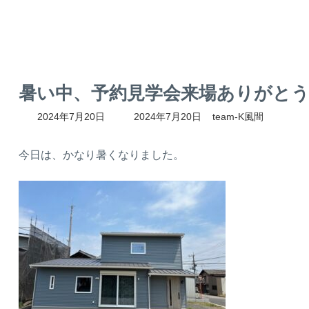
暑い中、予約見学会来場ありがと
最
2024年7月20日
2024年7月20日
team-K風間
終
更
新
今日は、かなり暑くなりました。
日
時
: