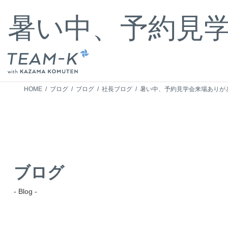
コ
ナ
ン
ビ
暑い中、予約見
テ
ゲ
ン
ー
ツ
シ
へ
ョ
ス
ン
キ
に
HOME
ブログ
ブログ
社長ブログ
暑い中、予約見学会来場ありが
ッ
移
プ
動
ブログ
- Blog -