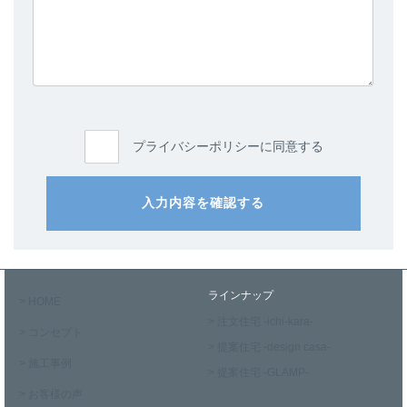
プライバシーポリシーに同意する
入力内容を確認する
ラインナップ
> HOME
> 注文住宅 -ichi-kara-
> コンセプト
> 提案住宅 -design casa-
> 施工事例
> 提案住宅 -GLAMP-
> お客様の声