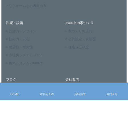
> リフォームをお考えの方
性能・設備
team-Kの家づくり
> 設計力・デザイン
> 家づくりの流れ
> 技術力・安心
> 公的認定・表彰歴
> 耐震性・耐久性
> 住宅保証制度
> 冷暖房システム -Fcon-
> 換気システム -sumika-
ブログ
会社案内
> 社長ブログ
> 会社概要
HOME
見学会予約
資料請求
お問合せ
> スタッフブログ
> スタッフ紹介
> お知らせ
> メディア掲載実績
お申込み・問合せ