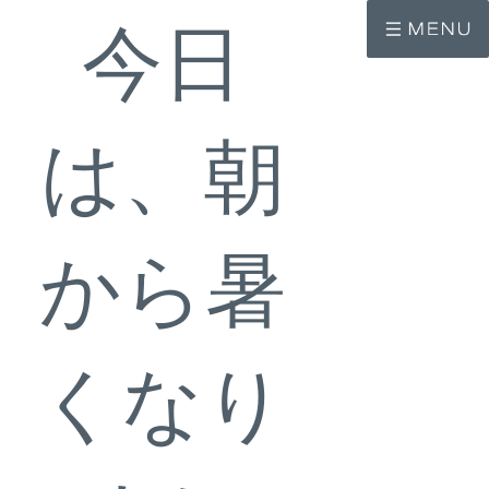
コ
ナ
ン
ビ
今日
テ
ゲ
ン
ー
ツ
シ
へ
ョ
ス
ン
は、朝
キ
に
ッ
移
プ
動
から暑
くなり