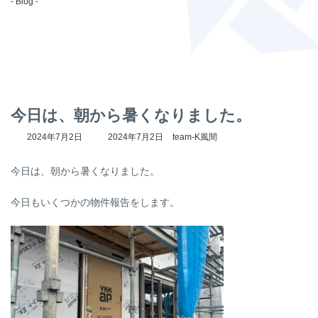
- Blog -
今日は、朝から暑くなりました。
最
2024年7月2日
2024年7月2日
team-K風間
終
更
今日は、朝から暑くなりました。
新
日
時
今日もいくつかの物件報告をします。
: