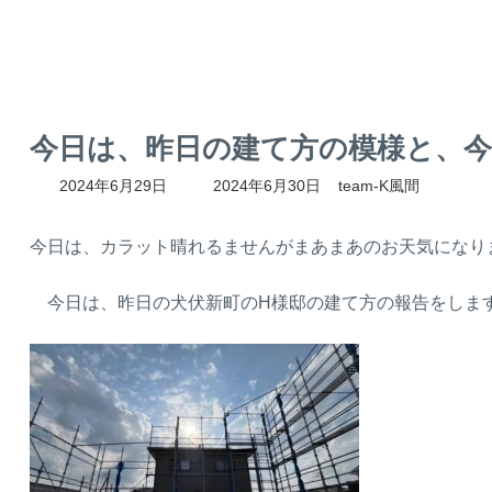
今日は、昨日の建て方の模様と、
最
2024年6月29日
2024年6月30日
team-K風間
終
更
新
今日は、カラット晴れるませんがまあまあのお天気になり
日
時
今日は、昨日の犬伏新町のH様邸の建て方の報告をしま
: