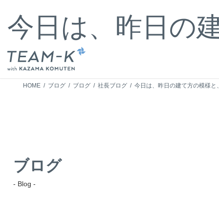
コ
ナ
ン
ビ
今日は、昨日の
テ
ゲ
ン
ー
ツ
シ
へ
ョ
ス
ン
キ
に
HOME
ブログ
ブログ
社長ブログ
今日は、昨日の建て方の模様と
ッ
移
プ
動
ブログ
- Blog -