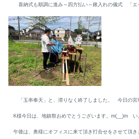
喜納式も順調に進み～四方払い～鍬入れの儀式 「エ
「玉串奉天」と、滞りなく終了しました。 今日の宮司
K様今日は、地鎮祭おめでとうございます。m(__)m い
午後は、奥様にオフィスに来て頂き打合せをさせて頂きまし