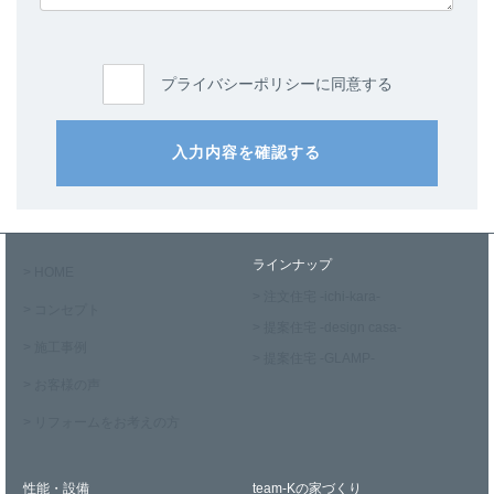
プライバシーポリシーに同意する
入力内容を確認する
ラインナップ
> HOME
> 注文住宅 -ichi-kara-
> コンセプト
> 提案住宅 -design casa-
> 施工事例
> 提案住宅 -GLAMP-
> お客様の声
> リフォームをお考えの方
性能・設備
team-Kの家づくり