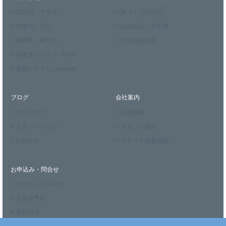
> 設計力・デザイン
> 家づくりの流れ
> 技術力・安心
> 公的認定・表彰歴
> 耐震性・耐久性
> 住宅保証制度
> 冷暖房システム -Fcon-
> 換気システム -sumika-
ブログ
会社案内
> 社長ブログ
> 会社概要
> スタッフブログ
> スタッフ紹介
> お知らせ
> メディア掲載実績
お申込み・問合せ
> モデルハウス見学
> 見学会予約
> 資料請求