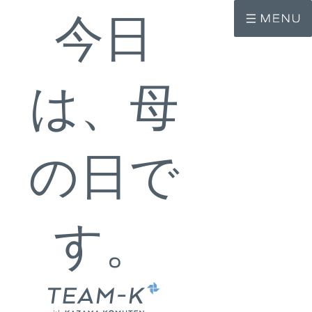
コ
ナ
ン
ビ
今日
テ
ゲ
ン
ー
ツ
シ
へ
ョ
ス
ン
は、母
キ
に
ッ
移
プ
動
の日で
す。