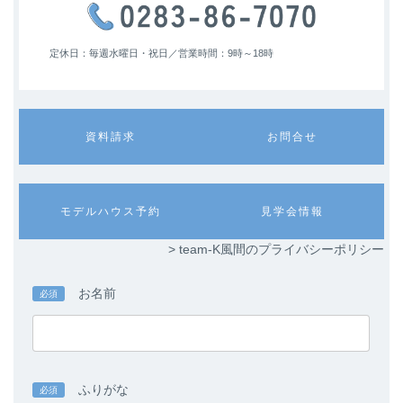
定休日：毎週水曜日・祝日／
営業時間：9時～18時
カ
カ
資料請求
お問合せ
ラ
ラ
ム
ム
リ
リ
ン
ン
カ
カ
モデルハウス予約
見学会情報
ク
ク
ラ
ラ
ム
ム
> team-K風間のプライバシーポリシー
リ
リ
ン
ン
ク
ク
お名前
必須
ふりがな
必須