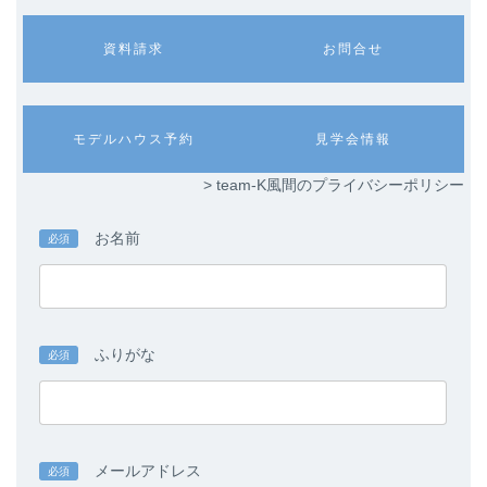
カ
カ
資料請求
お問合せ
ラ
ラ
ム
ム
リ
リ
ン
ン
カ
カ
モデルハウス予約
見学会情報
ク
ク
ラ
ラ
ム
ム
> team-K風間のプライバシーポリシー
リ
リ
ン
ン
ク
ク
お名前
必須
ふりがな
必須
メールアドレス
必須