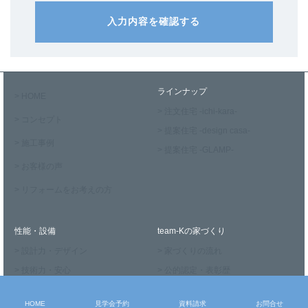
入力内容を確認する
ラインナップ
> HOME
> 注文住宅 -ichi-kara-
> コンセプト
> 提案住宅 -design casa-
> 施工事例
> 提案住宅 -GLAMP-
> お客様の声
> リフォームをお考えの方
性能・設備
team-Kの家づくり
> 設計力・デザイン
> 家づくりの流れ
> 技術力・安心
> 公的認定・表彰歴
> 耐震性・耐久性
> 住宅保証制度
HOME
見学会予約
資料請求
お問合せ