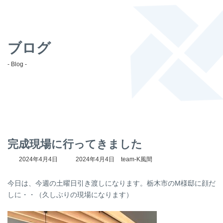
ブログ
- Blog -
完成現場に行ってきました
最
2024年4月4日
2024年4月4日
team-K風間
終
更
今日は、今週の土曜日引き渡しになります。栃木市のM様邸に顔だ
新
日
しに・・（久しぶりの現場になります）
時
: