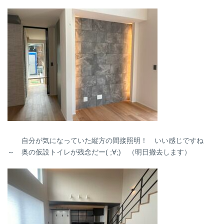
自分が気になっていた縦方の間接照明！ いい感じですね
～ 奥の仮設トイレが残念だー( ;∀;) （明日撤去します）