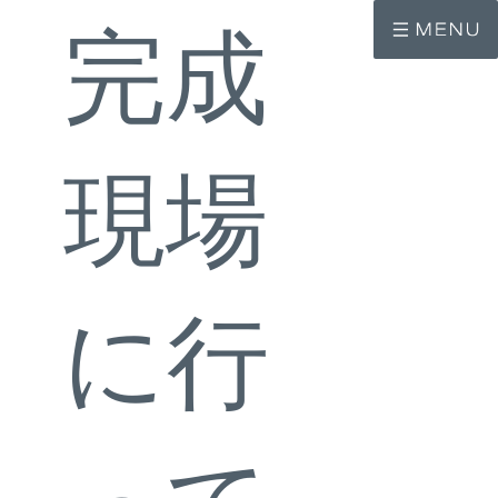
コ
ナ
ン
ビ
完成
テ
ゲ
ン
ー
ツ
シ
へ
ョ
ス
ン
キ
に
ッ
移
現場
プ
動
に行