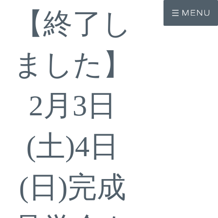
コ
ナ
【終了し
ン
ビ
テ
ゲ
ン
ー
ツ
シ
へ
ョ
ました】
ス
ン
キ
に
ッ
移
プ
動
2月3日
(土)4日
(日)完成