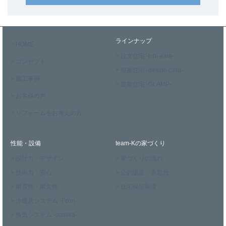
ラインナップ
> HOME
> 注文住宅 -ichi-kara-
> コンセプト
> 提案住宅 -design casa-
> 施工事例
> 提案住宅 -GLAMP-
> お客様の声
> リフォームをお考えの方
性能・設備
team-Kの家づくり
> 設計力・デザイン
> 家づくりの流れ
> 技術力・安心
> 公的認定・表彰歴
> 耐震性・耐久性
> 住宅保証制度
> 冷暖房システム -Fcon-
> 換気システム -sumika-