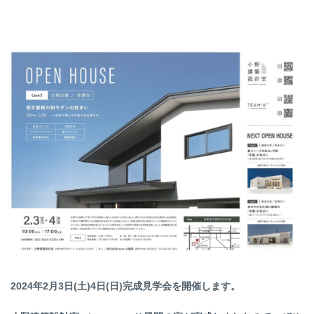
終
更
新
日
時
:
2024年2月3日(土)4日(日)完成見学会を開催します。