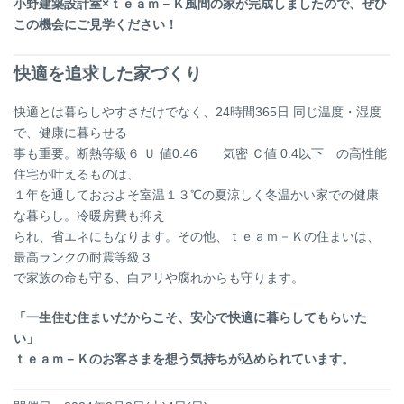
小野建築設計室×ｔｅａｍ－Ｋ風間の家が完成しましたので、ぜひ
この機会にご見学ください！
快適を追求した家づくり
快適とは暮らしやすさだけでなく、24時間365日 同じ温度・湿度
で、健康に暮らせる
事も重要。断熱等級６ Ｕ 値0.46 気密 Ｃ値 0.4以下 の高性能
住宅が叶えるものは、
１年を通しておおよそ室温１３℃の夏涼しく冬温かい家での健康
な暮らし。冷暖房費も抑え
られ、省エネにもなります。その他、ｔｅａｍ－Ｋの住まいは、
最高ランクの耐震等級３
で家族の命も守る、白アリや腐れからも守ります。
「一生住む住まいだからこそ、安心で快適に暮らしてもらいた
い」
ｔｅａｍ－Ｋのお客さまを想う気持ちが込められています。