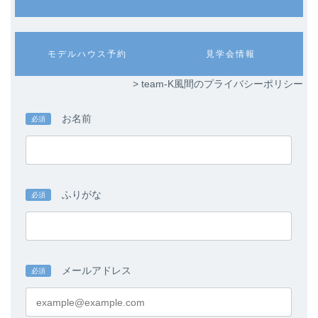
ラ
ラ
ム
ム
リ
リ
ン
ン
カ
カ
モデルハウス予約
見学会情報
ク
ク
ラ
ラ
ム
ム
> team-K風間のプライバシーポリシー
リ
リ
ン
ン
ク
ク
お名前
必須
ふりがな
必須
メールアドレス
必須