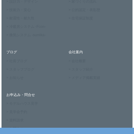
> 設計力・デザイン
> 家づくりの流れ
> 技術力・安心
> 公的認定・表彰歴
> 耐震性・耐久性
> 住宅保証制度
> 冷暖房システム -Fcon-
> 換気システム -sumika-
ブログ
会社案内
> 社長ブログ
> 会社概要
> スタッフブログ
> スタッフ紹介
> お知らせ
> メディア掲載実績
お申込み・問合せ
> モデルハウス見学
> 見学会予約
> 資料請求
> お問合せ