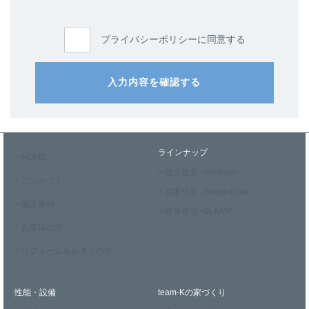
プライバシーポリシーに同意する
入力内容を確認する
ラインナップ
> HOME
> 注文住宅 -ichi-kara-
> コンセプト
> 提案住宅 -design casa-
> 施工事例
> 提案住宅 -GLAMP-
> お客様の声
> リフォームをお考えの方
性能・設備
team-Kの家づくり