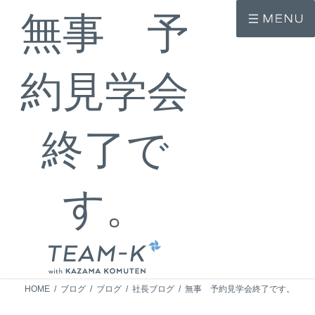
コ
ナ
無事 予
ン
ビ
テ
ゲ
ン
ー
ツ
シ
へ
ョ
約見学会
ス
ン
キ
に
ッ
移
プ
動
終了で
す。
HOME
ブログ
ブログ
社長ブログ
無事 予約見学会終了です。