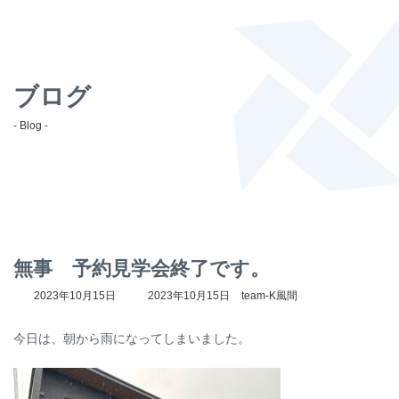
ブログ
- Blog -
無事 予約見学会終了です。
最
2023年10月15日
2023年10月15日
team-K風間
終
更
今日は、朝から雨になってしまいました。
新
日
時
: