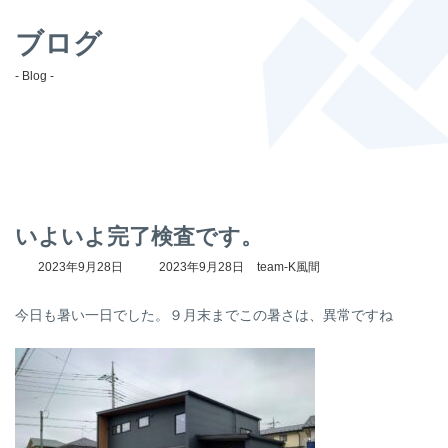
ブログ
- Blog -
いよいよ完了検査です。
最
2023年9月28日
2023年9月28日
team-K風間
終
更
今日も暑い一日でした。９月末までこの暑さは、異常ですね
新
日
時
: