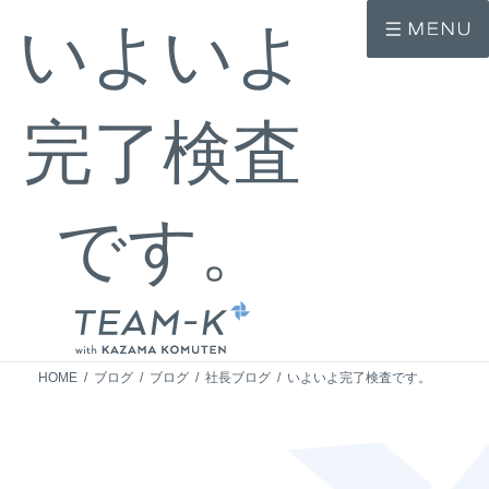
コ
ナ
いよいよ
ン
ビ
テ
ゲ
ン
ー
ツ
シ
へ
ョ
完了検査
ス
ン
キ
に
ッ
移
プ
動
です。
HOME
ブログ
ブログ
社長ブログ
いよいよ完了検査です。