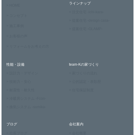
ラインナップ
> HOME
> 注文住宅 -ichi-kara-
> コンセプト
> 提案住宅 -design casa-
> 施工事例
> 提案住宅 -GLAMP-
> お客様の声
> リフォームをお考えの方
性能・設備
team-Kの家づくり
> 設計力・デザイン
> 家づくりの流れ
> 技術力・安心
> 公的認定・表彰歴
> 耐震性・耐久性
> 住宅保証制度
> 冷暖房システム -Fcon-
> 換気システム -sumika-
ブログ
会社案内
> 社長ブログ
> 会社概要