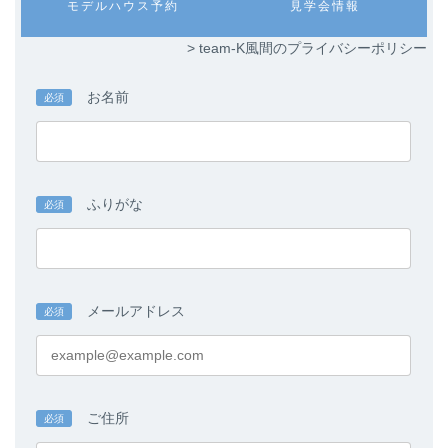
カ
カ
モデルハウス予約
見学会情報
ク
ク
ラ
ラ
ム
ム
> team-K風間のプライバシーポリシー
リ
リ
ン
ン
ク
ク
お名前
必須
ふりがな
必須
メールアドレス
必須
ご住所
必須