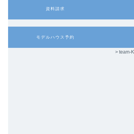
カ
カ
資料請求
ラ
ラ
ム
ム
リ
リ
ン
ン
カ
カ
モデルハウス予約
ク
ク
ラ
ラ
ム
ム
> te
リ
リ
ン
ン
ク
ク