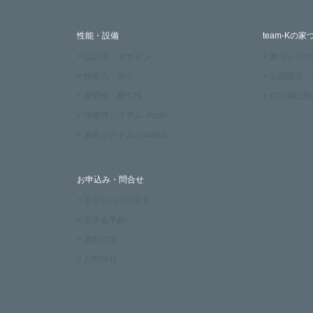
性能・設備
team-Kの家
> 設計力・デザイン
> 家づくり
> 技術力・安心
> 公的認定
> 耐震性・耐久性
> 住宅保証制
> 冷暖房システム -Fcon-
> 換気システム -sumika-
お申込み・問合せ
> モデルハウス見学
> 見学会予約
> 資料請求
> お問合せ