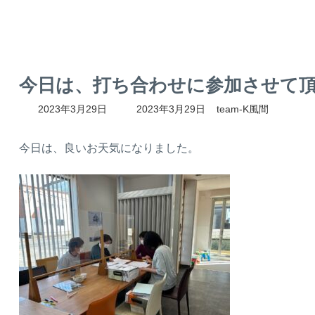
今日は、打ち合わせに参加させて
最
2023年3月29日
2023年3月29日
team-K風間
終
更
新
今日は、良いお天気になりました。
日
時
: