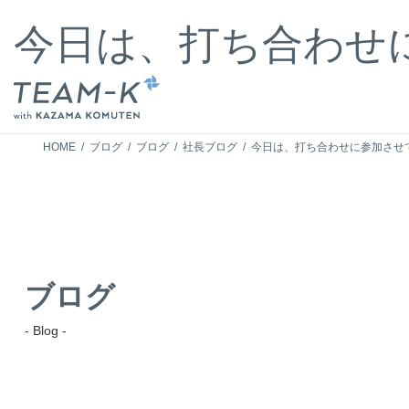
コ
ナ
ン
ビ
今日は、打ち合わせ
テ
ゲ
ン
ー
ツ
シ
へ
ョ
ス
ン
キ
に
HOME
ブログ
ブログ
社長ブログ
今日は、打ち合わせに参加させ
ッ
移
プ
動
ブログ
- Blog -