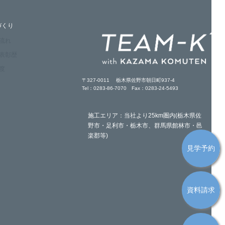
づくり
の流れ
・表彰歴
度
〒327-0011 栃木県佐野市朝日町937-4
Tel：0283-86-7070 Fax：0283-24-5493
施工エリア：当社より25km圏内(栃木県佐
野市・足利市・栃木市、群馬県館林市・邑
楽郡等)
見学予約
資料請求