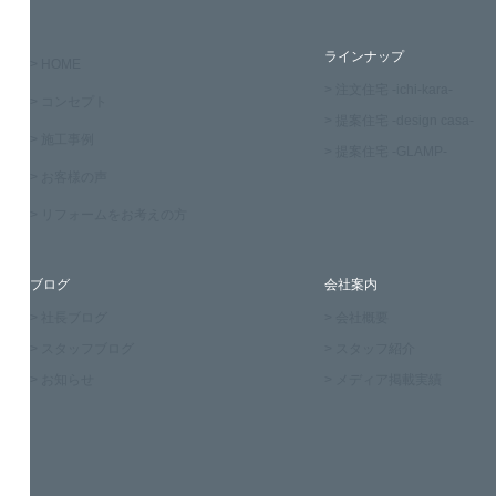
ラインナップ
> HOME
> 注文住宅 -ichi-kara-
> コンセプト
> 提案住宅 -design casa-
> 施工事例
> 提案住宅 -GLAMP-
> お客様の声
> リフォームをお考えの方
ブログ
会社案内
> 社長ブログ
> 会社概要
> スタッフブログ
> スタッフ紹介
> お知らせ
> メディア掲載実績