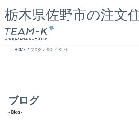
コ
ナ
ン
ビ
栃木県佐野市の注文
テ
ゲ
ン
ー
ツ
シ
へ
ョ
ス
ン
キ
に
HOME
ブログ
最新イベント
ッ
移
プ
動
ブログ
- Blog -