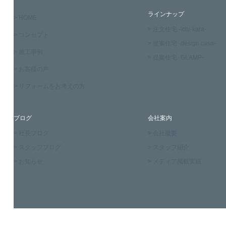
ラインナップ
> HOME
> 注文住宅 -ichi-kara-
> コンセプト
> 提案住宅 -design casa-
> 施工事例
> 提案住宅 -GLAMP-
> お客様の声
> リフォームをお考えの方
ブログ
会社案内
> 社長ブログ
> 会社概要
> スタッフブログ
> スタッフ紹介
> お知らせ
> メディア掲載実績