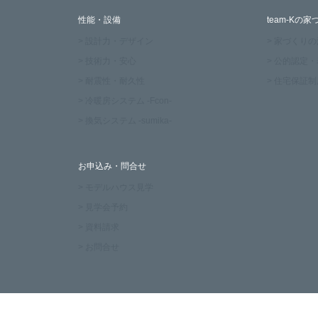
性能・設備
team-Kの家
> 設計力・デザイン
> 家づくり
> 技術力・安心
> 公的認定
> 耐震性・耐久性
> 住宅保証制
> 冷暖房システム -Fcon-
> 換気システム -sumika-
お申込み・問合せ
> モデルハウス見学
> 見学会予約
> 資料請求
> お問合せ