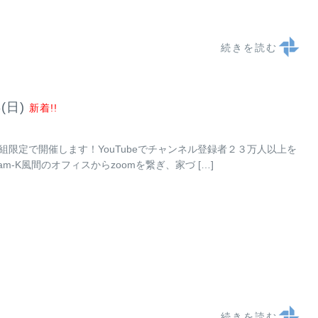
続きを読む
(日)
新着!!
先着5組限定で開催します！YouTubeでチャンネル登録者２３万人以上を
-K風間のオフィスからzoomを繋ぎ、家づ […]
続きを読む