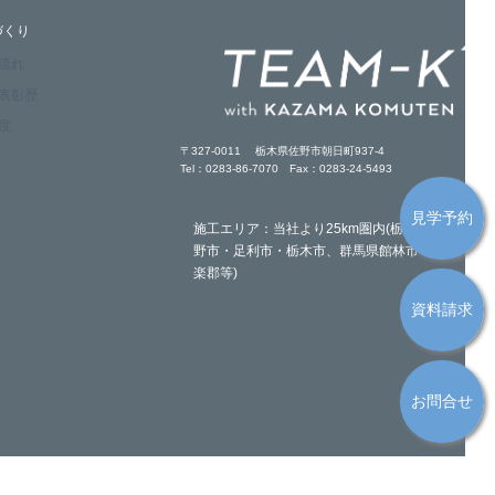
づくり
の流れ
・表彰歴
度
〒327-0011 栃木県佐野市朝日町937-4
Tel：0283-86-7070 Fax：0283-24-5493
見学予約
施工エリア：当社より25km圏内(栃木県佐
野市・足利市・栃木市、群馬県館林市・邑
楽郡等)
資料請求
お問合せ