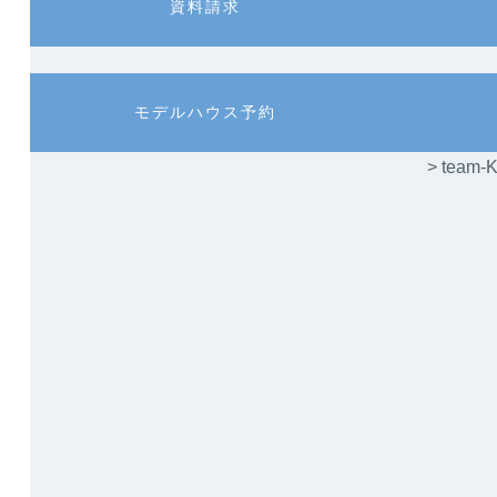
カ
カ
資料請求
ラ
ラ
ム
ム
リ
リ
ン
ン
カ
カ
モデルハウス予約
ク
ク
ラ
ラ
ム
ム
> te
リ
リ
ン
ン
ク
ク