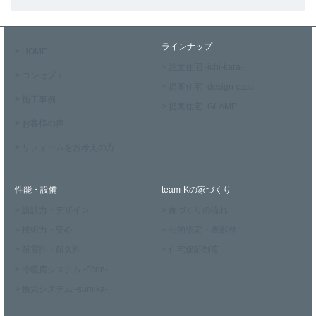
ラインナップ
> HOME
> 注文住宅 -ichi-kara-
> コンセプト
> 提案住宅 -design casa-
> 施工事例
> 提案住宅 -GLAMP-
> お客様の声
> リフォームをお考えの方
性能・設備
team-Kの家づくり
> 設計力・デザイン
> 家づくりの流れ
> 技術力・安心
> 公的認定・表彰歴
> 耐震性・耐久性
> 住宅保証制度
> 冷暖房システム -Fcon-
> 換気システム -sumika-