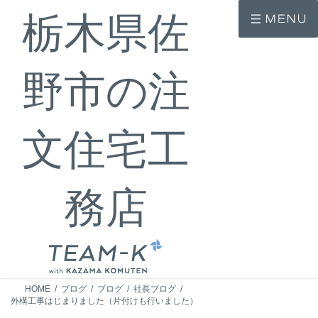
コ
ナ
栃木県佐
ン
ビ
テ
ゲ
ン
ー
ツ
シ
へ
ョ
野市の注
ス
ン
キ
に
ッ
移
プ
動
文住宅工
務店
HOME
ブログ
ブログ
社長ブログ
外構工事はじまりました（片付けも行いました）