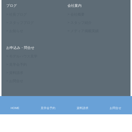
ブログ
会社案内
> 社長ブログ
> 会社概要
> スタッフブログ
> スタッフ紹介
> お知らせ
> メディア掲載実績
お申込み・問合せ
> モデルハウス見学
> 見学会予約
> 資料請求
> お問合せ
HOME
見学会予約
資料請求
お問合せ
〒327-0011 栃木県佐野市朝日町937-4