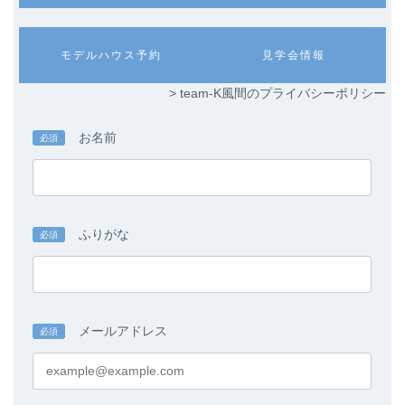
ム
ム
リ
リ
ン
ン
カ
カ
モデルハウス予約
見学会情報
ク
ク
ラ
ラ
ム
ム
> team-K風間のプライバシーポリシー
リ
リ
ン
ン
ク
ク
お名前
必須
ふりがな
必須
メールアドレス
必須